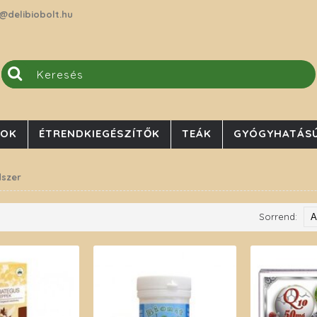
@delibiobolt.hu
JOK
ÉTRENDKIEGÉSZÍTŐK
TEÁK
GYÓGYHATÁSÚ
dszer
Sorrend: