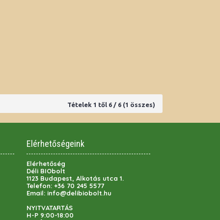
Tételek 1 től 6 / 6 (1 összes)
Elérhetőségeink
Elérhetőség
Déli BIObolt
1123 Budapest, Alkotás utca 1.
Telefon:
+36 70 245 5577
Email:
info@delibiobolt.hu
NYITVATARTÁS
H-P 9:00-18:00