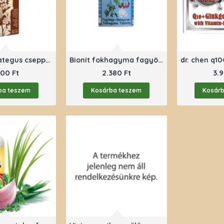
Bioextra crategus csepp 50 ml
Bionit fokhagyma fagyöngy galagonya
100 Ft
2.380 Ft
3.9
ba teszem
Kosárba teszem
Kosár