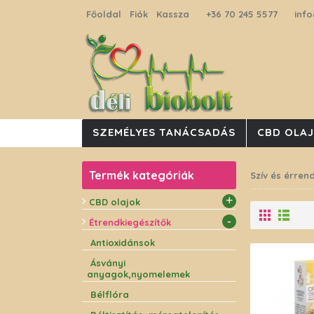
Főoldal
Fiók
Kassza
+36 70 245 5577
info
SZEMÉLYES TANÁCSADÁS
CBD OLA
Termék kategóriák
Szív és érren
+
CBD olajok
-
Étrendkiegészítők
Antioxidánsok
Ásványi
anyagok,nyomelemek
Bélflóra