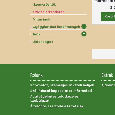
Szemerősítők
2.
Szív és érrendszer
Kosár
Vitaminok
+
Gyógyhatású készítmények
+
Teák
Újdonságok
Rólunk
Extrák
Kapcsolat, személyes átvételi helyek
Ajánlat
Szállítással kapcsolatos információ
Adatvédelmi és adatkezelési
szabályzat
Általános szerződési feltételek