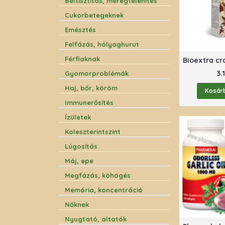
Béltisztítás, méregtelenítés
Cukorbetegeknek
Emésztés
Felfázás, hólyaghurut
Férfiaknak
3.
Gyomorproblémák
Haj, bőr, köröm
Kosár
Immunerősítés
Ízületek
Koleszterintszint
Lúgosítás
Máj, epe
Megfázás, köhögés
Memória, koncentráció
Nőknek
Nyugtató, altatók