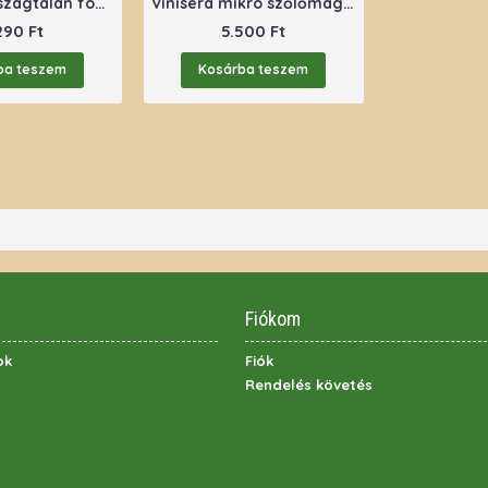
Pharmekal szagtalan fokhagymaolaj kapszula
Vinisera mikro szőlőmagörlemény 250 g
290 Ft
5.500 Ft
ba teszem
Kosárba teszem
Fiókom
ok
Fiók
Rendelés követés