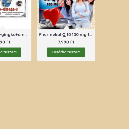
dr. chen q10+gingko+omega+E vitamin 30 db
Pharmekal Q 10 100 mg 100 db
90 Ft
7.990 Ft
ba teszem
Kosárba teszem