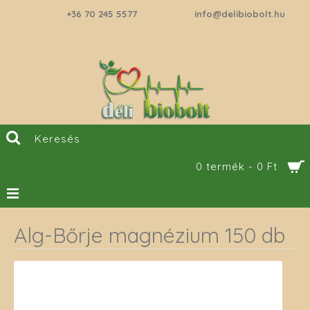
+36 70 245 5577
info@delibiobolt.hu
0 termék - 0 Ft
Alg-Bőrje magnézium 150 db