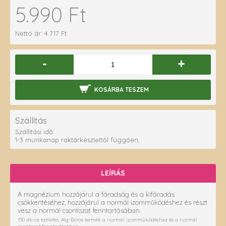
5.990 Ft
Nettó ár: 4.717 Ft
-
+
KOSÁRBA TESZEM
Szállítás
Szállítási idő:
1-3 munkanap raktárkészlettől függően.
LEÍRÁS
A magnézium hozzájárul a fáradság és a kifáradás
csökkentéséhez, hozzájárul a normál izomműködéshez és részt
vesz a normál csontozat fenntartásában.
150 db-os tabletta; Alg-Börje termék a normál izomműködéshez és a normál