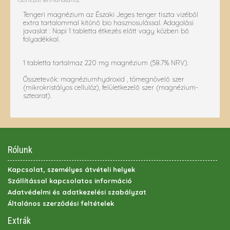
csontozat fenntartásához.
Tengeri magnézium az Északi Jeges tenger tiszta vizéből
extra tartalommal kitűnő bio hasznosulással. Adagolási
javaslat : Napi 1 tabletta étkezés előtt vagy közben bő
folyadékkal.
1 tabletta tartalmaz 220 mg magnézium (58.7% NRV).
Összetevők: magnéziumhydroxid , tömegnövelő szer
(mikrokristályos cellulóz), felületkezelő szer (magnézium-
sztearat).
Rólunk
Kapcsolat, személyes átvételi helyek
Szállítással kapcsolatos információ
Adatvédelmi és adatkezelési szabályzat
Általános szerződési feltételek
Extrák