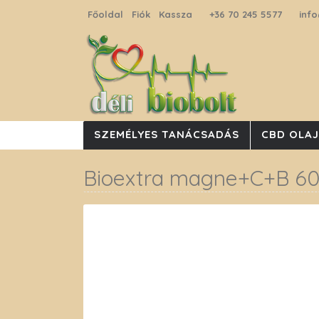
Főoldal
Fiók
Kassza
+36 70 245 5577
info
SZEMÉLYES TANÁCSADÁS
CBD OLA
Bioextra magne+C+B 60