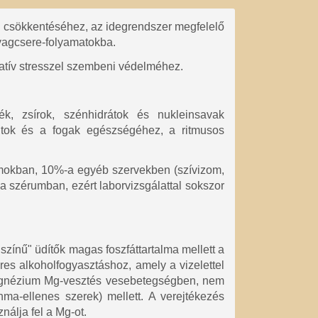
ás csökkentéséhez, az idegrendszer megfelelő
yagcsere-folyamatokba.
atív stresszel szembeni védelméhez.
k, zsírok, szénhidrátok és nukleinsavak
ntok és a fogak egészségéhez, a ritmusos
mokban, 10%-a egyéb szervekben (szívizom,
a szérumban, ezért laborvizsgálattal sokszor
színű" üdítők magas foszfáttartalma mellett a
es alkoholfogyasztáshoz, amely a vizelettel
 magnézium Mg-vesztés vesebetegségben, nem
thma-ellenes szerek) mellett. A verejtékezés
nálja fel a Mg-ot.