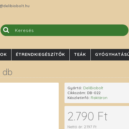
@delibiobolt.hu
JOK
ÉTRENDKIEGÉSZÍTŐK
TEÁK
GYÓGYHATÁSÚ
 db
Gyártó:
DeliBiobolt
Cikkszám:
DB-022
Készletinfó:
Raktáron
2.790 Ft
Nettó ár: 2.197 Ft