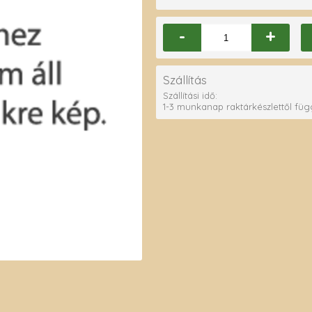
-
+
Szállítás
Szállítási idő:
1-3 munkanap raktárkészlettől fü