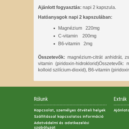
Ajánlott fogyasztás:
napi 2 kapszula.
Hatóanyagok napi 2 kapszulában:
Magnézium 220mg
C-vitamin 200mg
B6-vitamin 2mg
Összetevők:
magnézium-citrát anhidrát, zs
vitamin (piridoxin-hidroklorid)Összetevők:
kolloid szilícium-dioxid), B6-vitamin (piridoxi
Rólunk
Extrák
Kapcsolat, személyes átvételi helyek
Ajánlat
Szállítással kapcsolatos információ
Adatvédelmi és adatkezelési
szabályzat