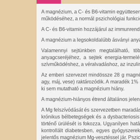
A magnézium, a C- és B6-vitamin együttesen,
működéséhez, a normál pszichológiai funkci
A C- és B6-vitamin hozzájárul az immunrend
A magnézium a legsokoldalúbb ásványi any
Valamennyi sejtünkben megtalálható, tö
anyagcseréjéhez, a sejtek energia-terme
szívműködéshez, a véralvadáshoz, az inzul
Az emberi szervezet mindössze 28 g magné
agy, máj, vese) raktározódik. A maradék 1% 
ki sem mutatható a magnézium hiány.
A magnézium-hiányos étrend általános jelen
A Mg felszívódását és szervezetben maradását
krónikus bélbetegségek és a dysbacteriosis
történő ürülését is fokozza. Ugyanilyen h
kontrollált diabetesben, egyes gyógyszerek 
jelentős magnézium Mg-vesztéssel jár. Pszich