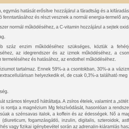
 egymás hatását erősítve hozzájárul a fáradtság és a kifárad
ó fenntartásához és részt vesznek a normál energia-termelő an
szer normál működéséhez, a C-vitamin hozzájárul a sejtek oxid
ag.
bb száz enzim működéséhez szükséges, köztük a fehérjé
léséhez, az idegrendszer és az izmok működéséhez, a cso
in termeléséhez és hatásához, az endothel működéséhez.
ziumot tartalmaz. Ennek 59%-a a csontokban, 30%-a a váziz
extracellulárisan helyezkedik el, de csak 0,3%-a található meg 
ség.
 számos tényező hátráltatja. A zsíros ételek, valamint a „sötét 
 is rontja a magnézium Mg felszívódását, hasonlóan a rendszer
atásúak a szénsavas italok, a koffein és az édességek. Nő a
(diureticum, fogamzásgátló, inzulin, digitalis, szteroidok, as
és vagy fizikai igénybevétel során az adrenalin-kiáramlás hasz