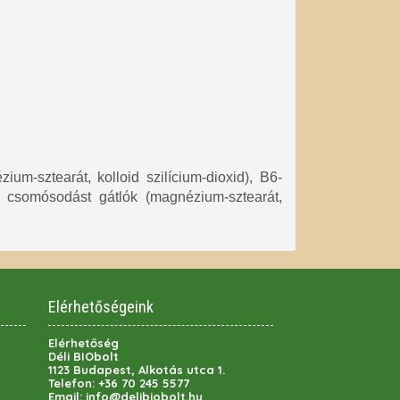
um-sztearát, kolloid szilícium-dioxid), B6-
v), csomósodást gátlók (magnézium-sztearát,
Elérhetőségeink
Elérhetőség
Déli BIObolt
1123 Budapest, Alkotás utca 1.
Telefon:
+36 70 245 5577
Email:
info@delibiobolt.hu