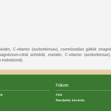
elatin, C-vitamin (aszkorbinsav), csomósodást gátlók (magnézi
 magnézium-citrát anhidrát, zselatin, C-vitamin (aszkorbinsa
n-hidroklorid).
Fiókom
ok
Fiók
Rendelés követés