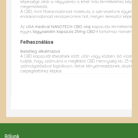
képessége akár a négyszeres is lehet más termékekhez képest, 
megemelkedik.
A CBD, mint fitokannabinoid molekula, a szervezetünk egyensúl
endokannabinoid rendszerünkre hat, melyen keresztül képes kif
Az
USA medical NANOTECH CBD olaj
kapszulás termékeink 30 
egyes
lágyzselatin kapszula 25mg CBD-t
tartalmaz nanoemulz
Felhasználása
Belsőleg alkalmazva:
A CBD kapszulát étkezések előtt, után vagy közben, bő vízzel v
tudják, hogy számukra a megfelelő CBD mennyiség kb. 25 mg
számolgatásával foglalkozni, illetve kényelmesebbnek, diszkréte
csepegtetéshez képest.
Rólunk