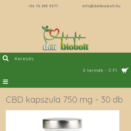
+36 70 245 5577
info@delibiobolt.hu
0 termék - 0 Ft
CBD kapszula 750 mg - 30 db