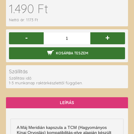
1.490 Ft
Nettó ár: 1.173 Ft
-
+
KOSÁRBA TESZEM
Szállítás
Szállítási idő:
1-3 munkanap raktárkészlettől függően.
LEÍRÁS
A Máj Meridián kapszula a TCM (Hagyományos
Kínai Orvoslás) kompatibilitás-elve alapján készült