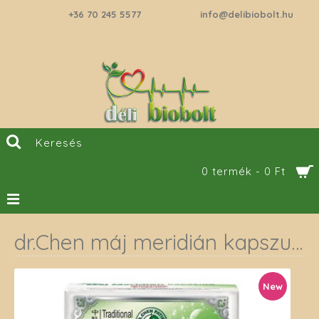
+36 70 245 5577
info@delibiobolt.hu
0 termék - 0 Ft
dr.Chen máj meridián kapszula 30 db
New