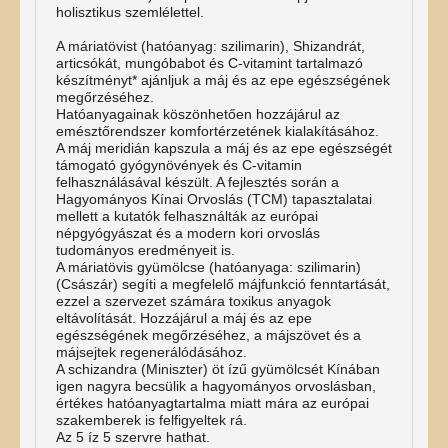
holisztikus szemlélettel.
A máriatövist (hatóanyag: szilimarin), Shizandrát,
articsókát, mungóbabot és C-vitamint tartalmazó
készítményt* ajánljuk a máj és az epe egészségének
megőrzéséhez.
Hatóanyagainak köszönhetően hozzájárul az
emésztőrendszer komfortérzetének kialakításához.
A máj meridián kapszula a máj és az epe egészségét
támogató gyógynövények és C-vitamin
felhasználásával készült. A fejlesztés során a
Hagyományos Kínai Orvoslás (TCM) tapasztalatai
mellett a kutatók felhasználták az európai
népgyógyászat és a modern kori orvoslás
tudományos eredményeit is.
A máriatövis gyümölcse (hatóanyaga: szilimarin)
(Császár) segíti a megfelelő májfunkció fenntartását,
ezzel a szervezet számára toxikus anyagok
eltávolítását. Hozzájárul a máj és az epe
egészségének megőrzéséhez, a májszövet és a
májsejtek regenerálódásához.
A schizandra (Miniszter) öt ízű gyümölcsét Kínában
igen nagyra becsülik a hagyományos orvoslásban,
értékes hatóanyagtartalma miatt mára az európai
szakemberek is felfigyeltek rá.
Az 5 íz 5 szervre hathat.