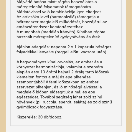
Májvédő hatása miatt régóta használatos a
méregtelenítő folyamatok támogatására.
Máriatövissel való kombinációja igen elterjedt.
Az articsóka levél (harmonizáló) támogatja a
bélrendszer megfelelő működését, hozzájárul az
emésztőrendszer komfortérzetéhez.
A mungóbab (meridián irányító) Kínában régóta
használt méregtelenítő gyógynövény és étek.
Ajánlott adagolás: naponta 2 x 1 kapszula bőséges
folyadékkel lenyelve (reggeli előtt, vacsora után).
A hagyományos kínai orvoslás, az ember és a
környezet harmonizációja, valamint a szervóra
alapján este 10 órától hajnali 2 óráig tartó időszak
kiemelten fontos a máj és epe pihenése
szempontjából! A fenti időszakban az emberi
szervezet pihenjen, és jó minőségű alvással a
megfelelő időben elősegítjük a máj és epe
egészségét. További segítség lehet zöld színű
növények (pl. ruccola, spenót, saláta) és zöld színű
gyümölcsök fogyasztása.
Kiszerelés: 30 db/doboz.