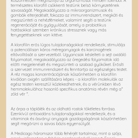
köszönhetően megtisztítja az organizmusát minden toxinból. A
természetes klorofill csökkenti testünk belső környezetének
savasságát. Megakadályozza a mikroorganizmusok és
gombák elterjedését, fokozza az immunrendszert, megköti és
megszünteti a nehézfémeket, valamint segíti a testünk
regenerációját és gyógyulását, amely a probiotikus
hatásokkal szemben krónikus stressznek vagy más
fenyegetéseknek van kitéve.
A klorofilin erős lúgos tulajdonságokkal rendelkezik, stimulálja
a potenciálisan káros méreganyagok és karcinogének
eltávolítását a szervezetből. Ugyancsak késlelteti a sejt oxidáló
folyamatait, megakadályozza az öregedési folyamatok idő
előtti megjelenését és megszünteti a szabad gyököket. Erősíti
a szervezet immunrendszert és fenntartja az egészséges testet.
A réz magas koncentrációjának köszönhetően a klorofilin
kiválóan oxigén szállítására képes - a klorofilin molekulák az
egész testen keresztül közlekedhetnek, és a vérünkben lévő
hemmolekulához hasonló specifikus anatómia révén még a"
zöld vér ".
Az árpa a táplálék és az oldható rostok tökéletes forrása.
Ezenkívül antioxidáns tulajdonságokkal rendelkezik, és a
vitaminok és ásványi anyagok gazdagságának köszönhetően
segít megőrizni a savas bázis egyensúlyát.
A Medicago háromszor több fehérjét tartalmaz, mint a szója,