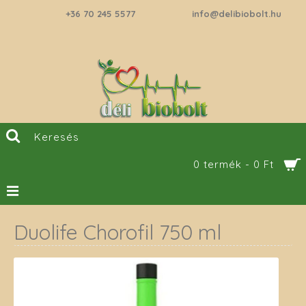
+36 70 245 5577
info@delibiobolt.hu
0 termék - 0 Ft
Duolife Chorofil 750 ml