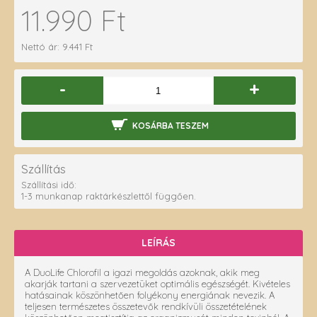
11.990 Ft
Nettó ár: 9.441 Ft
-
+
KOSÁRBA TESZEM
Szállítás
Szállítási idő:
1-3 munkanap raktárkészlettől függően.
LEÍRÁS
A DuoLife Chlorofil a igazi megoldás azoknak, akik meg
akarják tartani a szervezetüket optimális egészségét. Kivételes
hatásainak köszönhetően folyékony energiának nevezik. A
teljesen természetes összetevők rendkívüli összetételének