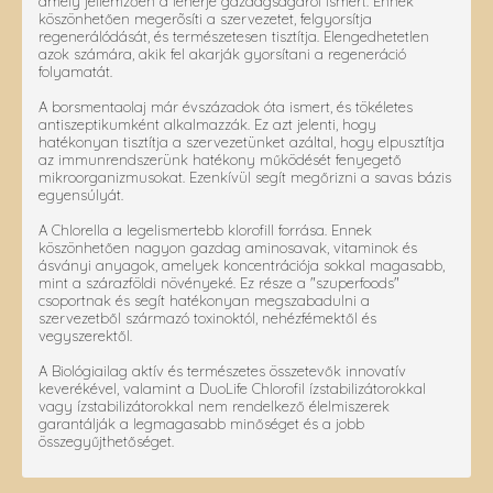
amely jellemzően a fehérje gazdagságáról ismert. Ennek
köszönhetően megerõsíti a szervezetet, felgyorsítja
regenerálódását, és természetesen tisztítja. Elengedhetetlen
azok számára, akik fel akarják gyorsítani a regeneráció
folyamatát.
A borsmentaolaj már évszázadok óta ismert, és tökéletes
antiszeptikumként alkalmazzák. Ez azt jelenti, hogy
hatékonyan tisztítja a szervezetünket azáltal, hogy elpusztítja
az immunrendszerünk hatékony működését fenyegető
mikroorganizmusokat. Ezenkívül segít megőrizni a savas bázis
egyensúlyát.
A Chlorella a legelismertebb klorofill forrása. Ennek
köszönhetően nagyon gazdag aminosavak, vitaminok és
ásványi anyagok, amelyek koncentrációja sokkal magasabb,
mint a szárazföldi növényeké. Ez része a "szuperfoods"
csoportnak és segít hatékonyan megszabadulni a
szervezetből származó toxinoktól, nehézfémektől és
vegyszerektől.
A Biológiailag aktív és természetes összetevők innovatív
keverékével, valamint a DuoLife Chlorofil ízstabilizátorokkal
vagy ízstabilizátorokkal nem rendelkező élelmiszerek
garantálják a legmagasabb minőséget és a jobb
összegyűjthetőséget.