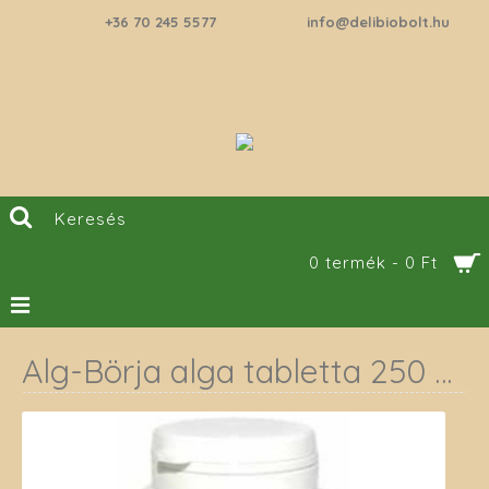
+36 70 245 5577
info@delibiobolt.hu
0 termék - 0 Ft
Alg-Börja alga tabletta 250 db