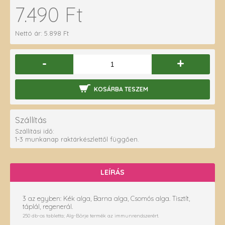
7.490 Ft
Nettó ár: 5.898 Ft
-
+
KOSÁRBA TESZEM
Szállítás
Szállítási idő:
1-3 munkanap raktárkészlettől függően.
LEÍRÁS
3 az egyben: Kék alga, Barna alga, Csomós alga. Tisztít,
táplál, regenerál.
250 db-os tabletta; Alg-Börje termék az immunrendszerért.