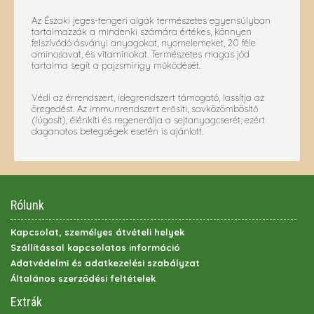
Az Északi jeges-tengeri algák természetes egyensúlyban
tartalmazzák a mindenki számára értékes, könnyen
felszívódó ásványi anyagokat, nyomelemeket, 20 féle
aminosavat, és vitaminokat. Természetes magas jód
tartalma segít a pajzsmirigy működését.
Védi az érrendszert, idegrendszert támogató, lassítja az
öregedést. Az immunrendszert erősíti, savközömbösítő
(lúgosít), élénkíti és regenerálja a sejtanyagcserét, ezért
daganatos betegségek esetén is ajánlott.
Rólunk
Kapcsolat, személyes átvételi helyek
Szállítással kapcsolatos információ
Adatvédelmi és adatkezelési szabályzat
Általános szerződési feltételek
Extrák