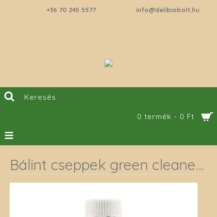
+36 70 245 5577
info@delibiobolt.hu
0 termék - 0 Ft
Bálint cseppek green cleaner csepp 150 ml