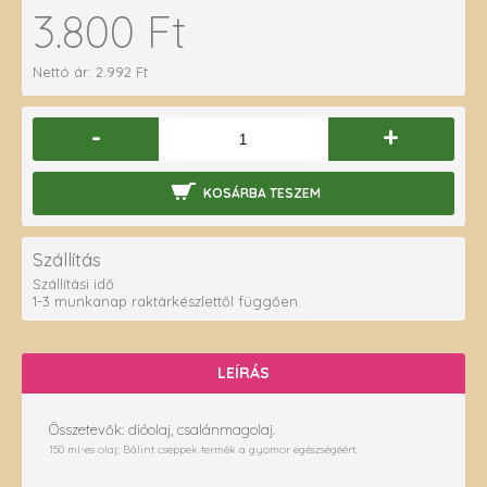
3.800 Ft
Nettó ár: 2.992 Ft
-
+
KOSÁRBA TESZEM
Szállítás
Szállítási idő:
1-3 munkanap raktárkészlettől függően.
LEÍRÁS
Összetevők: dióolaj, csalánmagolaj.
150 ml-es olaj; Bálint cseppek termék a gyomor egészségéért.