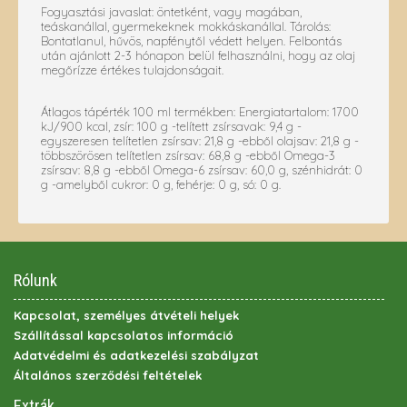
Fogyasztási javaslat: öntetként, vagy magában,
teáskanállal, gyermekeknek mokkáskanállal. Tárolás:
Bontatlanul, hűvös, napfénytől védett helyen. Felbontás
után ajánlott 2-3 hónapon belül felhasználni, hogy az olaj
megőrízze értékes tulajdonságait.
Átlagos tápérték 100 ml termékben: Energiatartalom: 1700
kJ/900 kcal, zsír: 100 g -telített zsírsavak: 9,4 g -
egyszeresen telítetlen zsírsav: 21,8 g -ebből olajsav: 21,8 g -
többszörösen telítetlen zsírsav: 68,8 g -ebből Omega-3
zsírsav: 8,8 g -ebből Omega-6 zsírsav: 60,0 g, szénhidrát: 0
g -amelyből cukror: 0 g, fehérje: 0 g, só: 0 g.
Rólunk
Kapcsolat, személyes átvételi helyek
Szállítással kapcsolatos információ
Adatvédelmi és adatkezelési szabályzat
Általános szerződési feltételek
Extrák