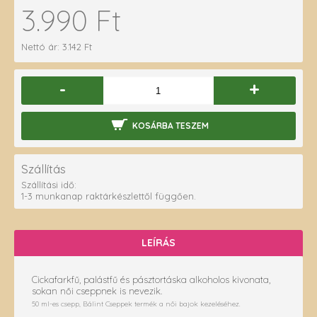
3.990 Ft
Nettó ár: 3.142 Ft
-
+
KOSÁRBA TESZEM
Szállítás
Szállítási idő:
1-3 munkanap raktárkészlettől függően.
LEÍRÁS
Cickafarkfű, palástfű és pásztortáska alkoholos kivonata,
sokan női cseppnek is nevezik.
50 ml-es csepp, Bálint Cseppek termék a női bajok kezeléséhez.