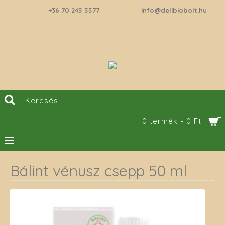
+36 70 245 5577
info@delibiobolt.hu
0 termék - 0 Ft
Bálint vénusz csepp 50 ml