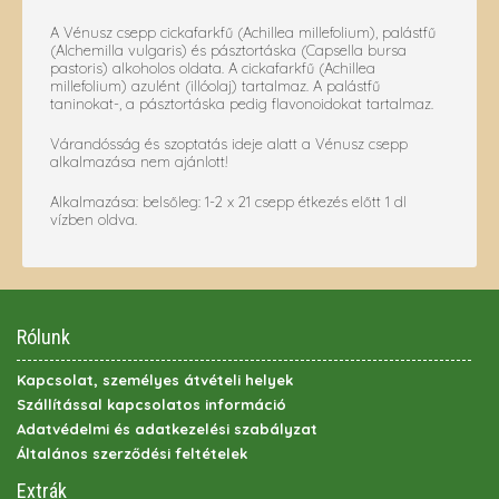
A Vénusz csepp cickafarkfű (Achillea millefolium), palástfű
(Alchemilla vulgaris) és pásztortáska (Capsella bursa
pastoris) alkoholos oldata. A cickafarkfű (Achillea
millefolium) azulént (illóolaj) tartalmaz. A palástfű
taninokat-, a pásztortáska pedig flavonoidokat tartalmaz.
Várandósság és szoptatás ideje alatt a Vénusz csepp
alkalmazása nem ajánlott!
Alkalmazása: belsőleg: 1-2 x 21 csepp étkezés előtt 1 dl
vízben oldva.
Rólunk
Kapcsolat, személyes átvételi helyek
Szállítással kapcsolatos információ
Adatvédelmi és adatkezelési szabályzat
Általános szerződési feltételek
Extrák