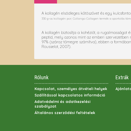
A kollagén elsődleges kötőszövet és egy kulcsfonto
330 g-os kollagén por; Collango Collagen termék a sportolás tá
A kollagén biztosítja a kohéziót, a rugalmasságot
peptid, mely azonos mint az emberi szervezetben m
97% (száraz tömegre számítva), ebben a formában 
Rousselot, 2007).
Rólunk
Extrák
Kapcsolat, személyes átvételi helyek
Ajánlat
Szállítással kapcsolatos információ
Adatvédelmi és adatkezelési
szabályzat
Általános szerződési feltételek