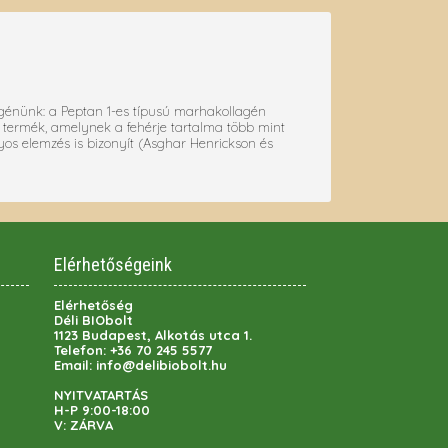
lagénünk: a Peptan 1-es típusú marhakollagén
 termék, amelynek a fehérje tartalma több mint
os elemzés is bizonyít (Asghar Henrickson és
Elérhetőségeink
Elérhetőség
Déli BIObolt
1123 Budapest, Alkotás utca 1.
Telefon:
+36 70 245 5577
Email:
info@delibiobolt.hu
NYITVATARTÁS
H-P 9:00-18:00
V: ZÁRVA