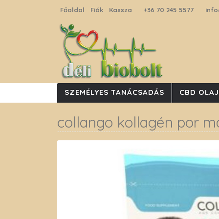
Főoldal
Fiók
Kassza
+36 70 245 5577
info
SZEMÉLYES TANÁCSADÁS
CBD OLA
collango kollagén por m