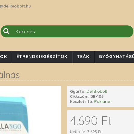
@delibiobolt.hu
JOK
ÉTRENDKIEGÉSZÍTŐK
TEÁK
GYÓGYHATÁSÚ
álnás
Gyártó:
DeliBiobolt
Cikkszám:
DB-105
Készletinfó:
Raktáron
4.690 Ft
Nettó ár: 3.693 Ft