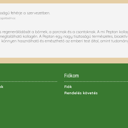
sságú fehérje a szervezetben.
mogatásához.
 és regenerálódását a bőrnek, a porcnak és a csontoknak. A mi Peptan kol
egtalálható kollagén. A Peptan egy nagy tisztaságú természetes, bioaktív
könnyen használható és emészthető az emberi test által, amint tudomány
Fiókom
ok
Fiók
Rendelés követés