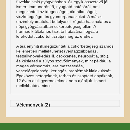
füvekkel való gyógyításban. Az egyik összetevő jól
ismert immunerősítő, nyugtató hatásáról, ami
megszünteti az idegességet, álmatlanságot,
viszketegséget és gyomorpanaszokat. A másik
enzimfolyamatokat befolyásol, régóta használatos a
népi gyógyászatban cukorbetegség ellen. A
harmadik általános tisztító hatásánál fogva a
lerakódott cukortól tisztítja meg az ereket.
A tea enyhíti ill.megszűnteti a cukorbetegség számos
kellemetlen melléktünetét (végtagzsibbadás,
testsúlynövekedés ill. csökkenés, neuropátia, stb.),
és késlelteti a súlyos szövődmények, mint például a
magas vérnyomás, érelmeszesedés,
veseelégtelenség, keringési problémák kialakulását.
Epeköves betegeknek, terhes és szoptató anyáknak,
12 éven aluli gyermekeknek nem ajánljuk. Ismert
mellékhatása nincs.
Vélemények (2)