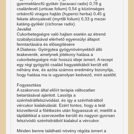
gyermekláncfű gyökér (taraxaci radix) 0,78 g
csalánlevél (urticae folium) 0,54 g közönséges
orbáncfű viragos hajtás (hyperici herba) 0,45 g
fekete áfonyalevél (myrtilli folium) 0,33 g mezei
katáng-gyökér (cichorae radix).
Javallat
Cukorbetegségre való hajlam esetén az étrend
szabályozásával elérhető egyensúlyi állapot
fenntartására és elősegítésére
A Diabess- Györgytea gyógynövényekből álló
teakeverék, amelynek jótékony hatása a
cukorbetegségre már hosszú ideje ismert. A recept
egy régi gyógyító család hagyatékából került elő
néhány éve, és azóta számos eredmény bizonyítja,
hogy hatása ma is ugyanolyan kedvező, mint azelőtt.
Fogyasztása
A szakorvos által előírt terápia változatlan
betartásával ajánlott. Lassítja a
szénhidrátfelszívódást, és így a szénhidrátból
vércukor kialakulását. Ezért fontos, hogy a teát
közvetlenül a főétkezés után fogyasszuk el, mielőtt a
táplálékkal a szervezetbe kerülő és nagyon gyorsan
felszívódó szénhidrátból kialakul a vércukor.
Minden benne található növény régóta ismert a