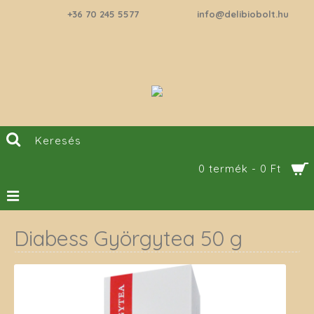
+36 70 245 5577
info@delibiobolt.hu
0 termék - 0 Ft
Diabess Györgytea 50 g