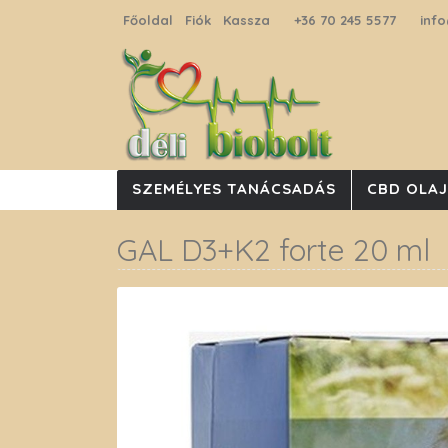
Főoldal
Fiók
Kassza
+36 70 245 5577
info
SZEMÉLYES TANÁCSADÁS
CBD OLA
GAL D3+K2 forte 20 ml