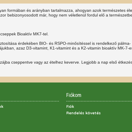
yan formában és arányban tartalmazza, ahogyan azok természetes éle
or bebizonyosodott már, hogy nem véletlenül fordul elő a természetb
 cseppek Bioaktív MK7-tel.
biztosítása érdekében BIO- és RSPO-minősítéssel is rendelkező pálma-
jukban, azaz D3-vitamint, K1-vitamint és a K2-vitamin bioaktív MK-7-es
szájba cseppentve vagy az ételhez keverve. Legjobb a nap első étkezé
Fiókom
ok
Fiók
Rendelés követés