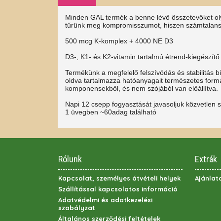
Minden GAL termék a benne lévő összetevőket ol
tűrünk meg kompromisszumot, hiszen számtalansz
500 mcg K-komplex + 4000 NE D3
D3-, K1- és K2-vitamin tartalmú étrend-kiegészítő
Termékünk a megfelelő felszívódás és stabilitás 
oldva tartalmazza hatóanyagait természetes formá
komponensekből, és nem szójából van előállítva.
Napi 12 csepp fogyasztását javasoljuk közvetlen 
1 üvegben ~60adag található
Rólunk
Extrák
Kapcsolat, személyes átvételi helyek
Ajánlat
Szállítással kapcsolatos információ
Adatvédelmi és adatkezelési
szabályzat
Általános szerződési feltételek