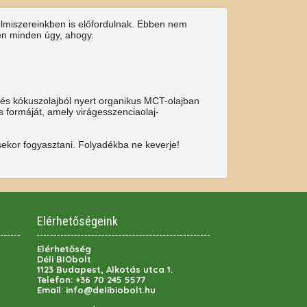
lmiszereinkben is előfordulnak. Ebben nem
en minden úgy, ahogy.
 és kókuszolajból nyert organikus MCT-olajban
 formáját, amely virágesszenciaolaj-
sekor fogyasztani. Folyadékba ne keverje!
Elérhetőségeink
Elérhetőség
Déli BIObolt
1123 Budapest, Alkotás utca 1.
Telefon:
+36 70 245 5577
Email:
info@delibiobolt.hu