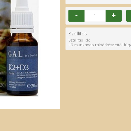
-
+
Szállítás
Szállítási idő:
1-3 munkanap raktárkészlettől fü