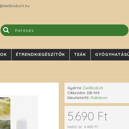
@delibiobolt.hu
JOK
ÉTRENDKIEGÉSZÍTŐK
TEÁK
GYÓGYHATÁSÚ
Gyártó:
DeliBiobolt
Cikkszám:
DB-169
Készletinfó:
Raktáron
5.690 Ft
Nettó ár: 4.480 Ft