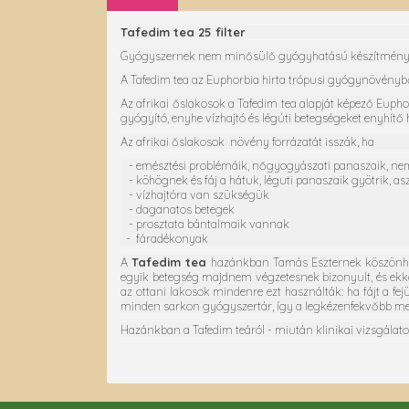
Tafedim tea 25 filter
Gyógyszernek nem minősülő gyógyhatású készítmény
A Tafedim tea az Euphorbia hirta trópusi gyógynövénybő
Az afrikai őslakosok a Tafedim tea alapját képező Euphor
gyógyító, enyhe vízhajtó és légúti betegségeket enyhítő
Az afrikai őslakosok növény forrázatát isszák, ha
- emésztési problémáik, nőgyogyászati panaszaik, nem
- köhögnek és fáj a hátuk, léguti panaszaik gyötrik, a
- vízhajtóra van szükségük
- daganatos betegek
- prosztata bántalmaik vannak
- fáradékonyak
A
Tafedim tea
hazánkban Tamás Eszternek köszönhető
egyik betegség majdnem végzetesnek bizonyult, és ekko
az ottani lakosok mindenre ezt használták: ha fájt a fe
minden sarkon gyógyszertár, így a legkézenfekvőbb meg
Hazánkban a Tafedim teáról - miután klinikai vizsgálato