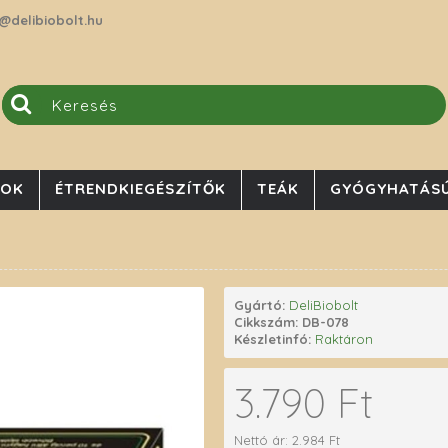
@delibiobolt.hu
JOK
ÉTRENDKIEGÉSZÍTŐK
TEÁK
GYÓGYHATÁSÚ
Gyártó:
DeliBiobolt
Cikkszám:
DB-078
Készletinfó:
Raktáron
3.790 Ft
Nettó ár: 2.984 Ft