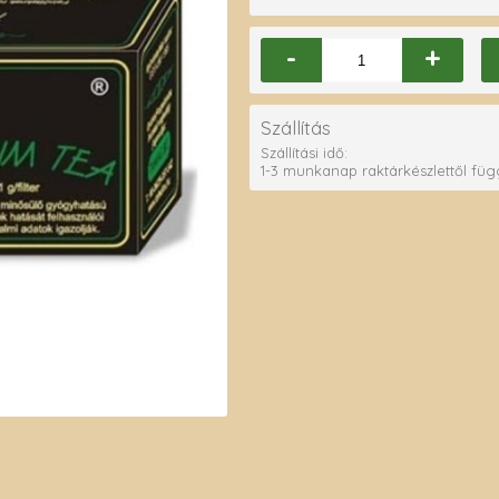
-
+
Szállítás
Szállítási idő:
1-3 munkanap raktárkészlettől fü