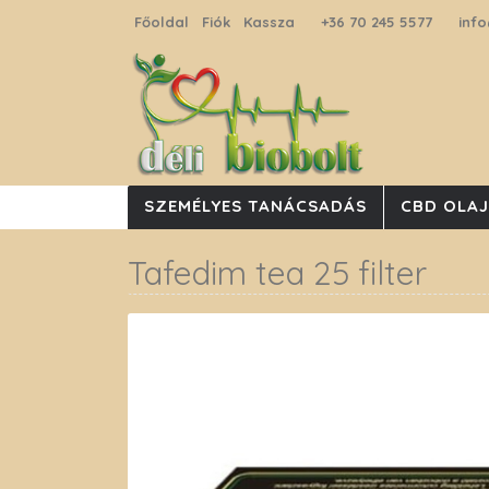
Főoldal
Fiók
Kassza
+36 70 245 5577
info
SZEMÉLYES TANÁCSADÁS
CBD OLA
Tafedim tea 25 filter