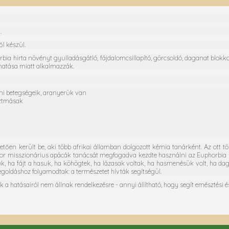
.
l készül.
bia hirta növényt gyulladásgátló, fájdalomcsillapító, görcsoldó, daganat blokkol
 hatása miatt alkalmazzák.
i betegségeik, aranyerük van
sztmásak
en került be, aki több afrikai államban dolgozott kémia tanárként. Az ott töl
r misszionárius apácák tanácsát megfogadva kezdte használni az Euphorbia Hirt
jük, ha fájt a hasuk, ha köhögtek, ha lázasak voltak, ha hasmenésük volt, ha d
oldáshoz folyamodtak: a természetet hívták segítségül.
k a hatásairól nem állnak rendelkezésre - annyi állítható, hogy segít emésztés