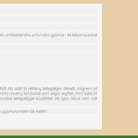
ó, antibakteriális, antivirális, gyomor- és bélpanaszokat
tött idő alatt jó néhány betegségen átesett, mígnem az
a növény forrázatát, ami végül segített. Mint kiderült
aganatos betegséggel küzdöttek stb. Igaz, náluk nem volt
i és gyomorproblémák esetén.