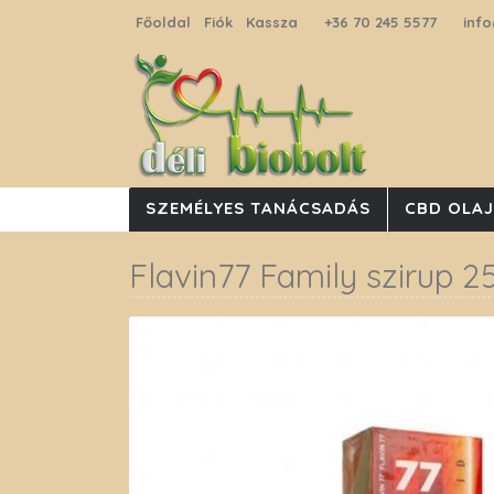
Főoldal
Fiók
Kassza
+36 70 245 5577
info
SZEMÉLYES TANÁCSADÁS
CBD OLA
Flavin77 Family szirup 2