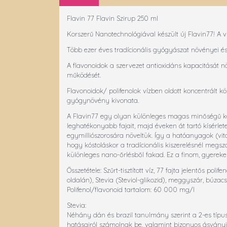
Flavin 77 Flavin Szirup 250 ml
Korszerű Nanotechnológiával készült új Flavin77! A vi
Több ezer éves tradícionális gyógyászat növényei és
A flavonoidok a szervezet antioxidáns kapacitását 
működését.
Flavonoidok/ polifenolok vízben oldott koncentrált k
gyógynövény kivonata.
A Flavin77 egy olyan különleges magas minőségű kés
leghatékonyabb fajait, majd éveken át tartó kísérlet
egymilliószorosára növeltük. Így a hatóanyagok (vit
hogy kóstoláskor a tradícionális kiszerelésnél megsz
különleges nano-őrlésből fakad. Ez a finom, gyereke
Összetétele: Szűrt-tisztított víz, 77 fajta jelentős 
oldalán), Stevia (Steviol-glikozid), meggyszár, búzac
Polifenol/flavonoid tartalom: 60 000 mg/l
Stevia:
Néhány dán és brazil tanulmány szerint a 2-es típu
hatásairól számolnak be, valamint bizonyos ásványia