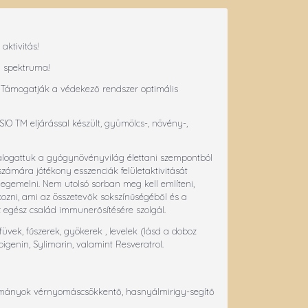
aktivitás!
d spektruma!
. Támogatják a védekező rendszer optimális
SIO TM eljárással készült, gyümölcs-, növény-,
álogattuk a gyógynövényvilág élettani szempontból
számára jótékony esszenciák felületaktivitását
megemelni. Nem utolsó sorban meg kell említeni,
lkozni, ami az összetevők sokszínűségéből és a
z egész család immunerősítésére szolgál.
füvek, fűszerek, gyökerek , levelek (lásd a doboz
pigenin, Sylimarin, valamint Resveratrol.
anulmányok vérnyomáscsökkentő, hasnyálmirigy-segítő