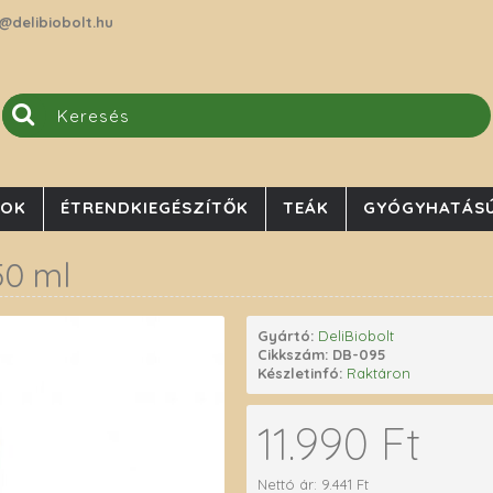
@delibiobolt.hu
JOK
ÉTRENDKIEGÉSZÍTŐK
TEÁK
GYÓGYHATÁSÚ
50 ml
Gyártó:
DeliBiobolt
Cikkszám:
DB-095
Készletinfó:
Raktáron
11.990 Ft
Nettó ár: 9.441 Ft