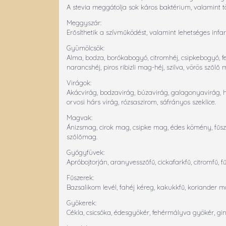
A stevia meggátolja sok káros baktérium, valamint t
Meggyszár:
Erősíthetik a szívműködést, valamint lehetséges infa
Gyümölcsök:
Alma, bodza, borókabogyó, citromhéj, csipkebogyó, fe
narancshéj, piros ribizli mag-héj, szilva, vörös szőlő 
Virágok:
Akácvirág, bodzavirág, búzavirág, galagonyavirág, h
orvosi hárs virág, rózsaszirom, sáfrányos szeklice.
Magvak:
Ánizsmag, cirok mag, csipke mag, édes kömény, fű
szőlőmag.
Gyógyfüvek:
Apróbojtorján, aranyvesszőfű, cickafarkfű, citromfű,
Fűszerek:
Bazsalikom levél, fahéj kéreg, kakukkfű, koriander ma
Gyökerek:
Cékla, csicsóka, édesgyökér, fehérmályva gyökér, g