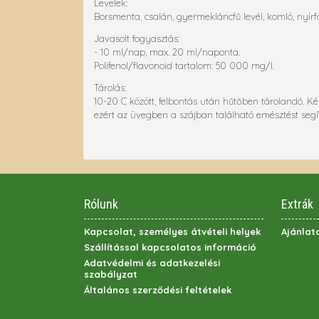
Levelek:
Borsmenta, csalán, gyermekláncfű levél, komló, nyírfa
Javasolt fogyasztás:
- 10 ml/nap, max. 20 ml/naponta.
Polifenol/flavonoid tartalom: 50 000 mg/l.
Tárolás:
10-20 C között, felbontás után hűtőben tárolandó. Ké
ezért az üvegben a szájban található emésztést seg
Rólunk
Extrák
Kapcsolat, személyes átvételi helyek
Ajánlat
Szállítással kapcsolatos információ
Adatvédelmi és adatkezelési
szabályzat
Általános szerződési feltételek