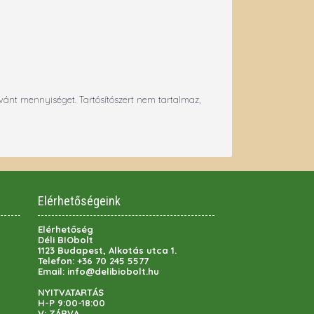
ívánt mennyiséget. Tartósítószert nem tartalmaz,
Elérhetőségeink
Elérhetőség
Déli BIObolt
1123 Budapest, Alkotás utca 1.
Telefon:
+36 70 245 5577
Email:
info@delibiobolt.hu
NYITVATARTÁS
H-P 9:00-18:00
V: ZÁRVA