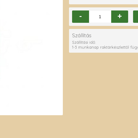
-
+
Szállítás
Szállítási idő:
1-3 munkanap raktárkészlettől fü