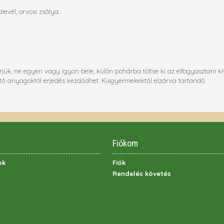
levél, orvosi zsálya.
rjük, ne egyen vagy igyon bele, külön pohárba töltse ki az elfogyasztani k
ítő anyagoktól erjedés kezdődhet. Kisgyermekektől elzárva tartandó.
Fiókom
ok
Fiók
Rendelés követés