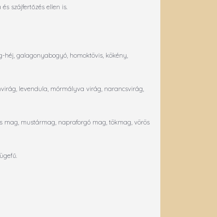
 szájfertőzés ellen is.
mag-héj, galagonyabogyó, homoktövis, kökény,
mvirág, levendula, mórmályva virág, narancsvirág,
is mag, mustármag, napraforgó mag, tökmag, vörös
ügefű.