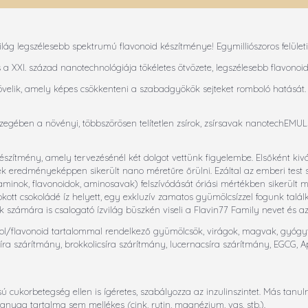
lág legszélesebb spektrumú flavonoid készítménye! Egymilliószoros felületi 
 a XXI. század nanotechnológiája tökéletes ötvözete, legszélesebb flavonoi
növelik, amely képes csökkenteni a szabadgyökök sejteket romboló hatását
özegében a növényi, többszörösen telítetlen zsírok, zsírsavak nanotechEMUL
zítmény, amely tervezésénél két dolgot vettünk figyelembe. Elsőként kiv
ek eredményeképpen sikerült nano méretűre őrülni. Ezáltal az emberi test 
aminok, flavonoidok, aminosavak) felszívódását óriási mértékben sikerült 
okott csokoládé íz helyett, egy exkluzív zamatos gyümölcsízzel fogunk talá
k számára is csalogató ízvilág büszkén viseli a Flavin77 Family nevet és a
polifenol/flavonoid tartalommal rendelkező gyümölcsök, virágok, magvak, gyógy
síra szárítmány, brokkolicsíra szárítmány, lucernacsíra szárítmány, EGCG, A
sú cukorbetegség ellen is ígéretes, szabályozza az inzulinszintet. Más t
nyag tartalma sem mellékes (cink, rutin, magnézium, vas, stb.).