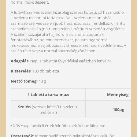
normál működéséért.
A JutaVit Szerves Szelén kizárólag szerves kötésű, jól hasznosuló
L-szeleno-metionint tartalmaz. Az L-szeleno-metioninból
származó szerves szelén jobb hasznosulással rendelkezik, mint a
szervetlen szelén (nátrium-szelenit, nátrium-szelenát) vegyületek.
A szelén hozzájárul a haj, köröm normál állapotának
fenntartásához, az immunrendszer, pajzsmirigy normál
működéséhez, a sejtek oxidatív stresszel szembeni védelméhez. A
szelén részt vesz a normál spermaképződésben.
Adagolás
: Napi 1 tablettát folyadékkal egészben lenyelni.
Kiszerelés
: 100 db tabletta
Nettó tömeg:
40 g
1 tabletta tartalmaz:
Mennyiség:
Szelén
(szerves kötésű L-szeleno-
100µg
metionin)
*NRV=napi beviteli érték felnőtteknek %-ban kifejezve.
Összetevők
: tömegnövelő szerek (mikrokristályos cellulóz,