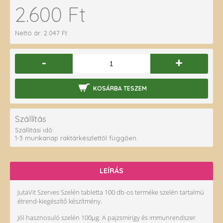
2.600 Ft
Nettó ár: 2.047 Ft
-
+
KOSÁRBA TESZEM
Szállítás
Szállítási idő:
1-3 munkanap raktárkészlettől függően.
LEÍRÁS
JutaVit Szerves Szelén tabletta 100 db-os terméke szelén tartalmú
étrend-kiegészítő készítmény.
Jól hasznosuló szelén 100µg. A pajzsmirigy és immunrendszer