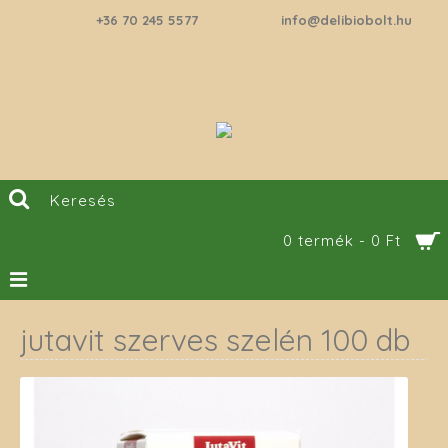
+36 70 245 5577
info@delibiobolt.hu
0 termék - 0 Ft
jutavit szerves szelén 100 db