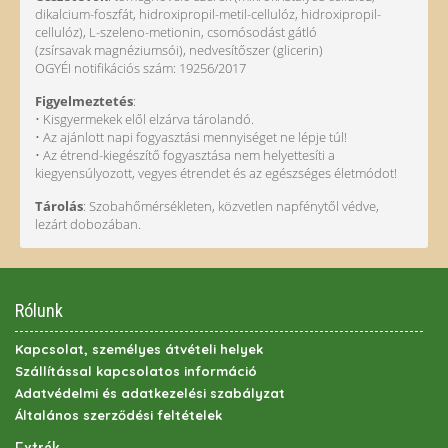
dikalcium-foszfát, hidroxipropil-metil-cellulóz, hidroxipropil-
cellulóz), L-szeleno-metionin, csomósodást gátló
(zsírsavak magnéziumsói), nedvesítőszer (glicerin)
OGYÉI notifikációs szám: 19256/2017
Figyelmeztetés
:
• Kisgyermekek elől elzárva tárolandó.
• Az ajánlott napi fogyasztási mennyiséget ne lépje túl!
• Az étrend-kiegészítő fogyasztása nem helyettesíti a
kiegyensúlyozott, vegyes étrendet és az egészséges életmódot!
Tárolás
: Szobahőmérsékleten, közvetlen napfénytől védve,
lezárt dobozában.
Rólunk
Kapcsolat, személyes átvételi helyek
Szállítással kapcsolatos információ
Adatvédelmi és adatkezelési szabályzat
Általános szerződési feltételek