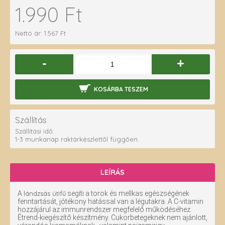
1.990 Ft
Nettó ár: 1.567 Ft
-
+
KOSÁRBA TESZEM
Szállítás
Szállítási idő:
1-3 munkanap raktárkészlettől függően.
LEÍRÁS
A
lándzsás útifű
segíti a torok és mellkas egészségének
fenntartását, jótékony hatással van a légutakra. A C-vitamin
hozzájárul az immunrendszer megfelelő működéséhez.
Étrend-kiegészítő készítmény. Cukorbetegeknek nem ajánlott,