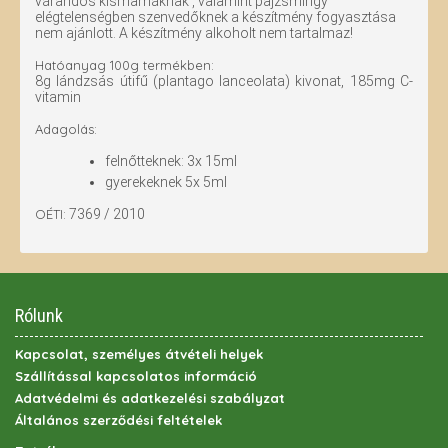
várandós kismamáknak , valamint pajzsmirigy
elégtelenségben szenvedőknek a készítmény fogyasztása
nem ajánlott. A készítmény alkoholt nem tartalmaz!
Hatóanyag 100g termékben:
8g lándzsás útifű (plantago lanceolata) kivonat, 185mg C-
vitamin
Adagolás:
felnőtteknek: 3x 15ml
gyerekeknek 5x 5ml
OÉTI:
7369 / 2010
Rólunk
Kapcsolat, személyes átvételi helyek
Szállítással kapcsolatos információ
Adatvédelmi és adatkezelési szabályzat
Általános szerződési feltételek