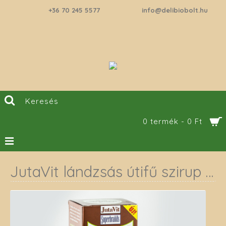
+36 70 245 5577
info@delibiobolt.hu
0 termék - 0 Ft
JutaVit lándzsás útifű szirup 300 ml