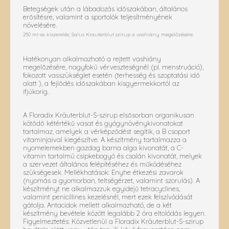
Betegségek után a lábadozás időszakában, általános
erősítésre, valamint a sportolók teljesítményének
növelésére.
250 ml-es kiszerelés; Salus Krauterblut szirup a vashiány megelőzésére.
Hatékonyan alkalmazható a rejtett vashiány
megelőzésére, nagyfokú vérveszteségnél (pl. menstruáció),
fokozott vasszükséglet esetén (terhesség és szoptatási idő
alatt ), a fejlődés időszakában kisgyermekkortól az
ifjúkorig.
A Floradix Kräuterblut-S-szirup elsősorban organikusan
kötődő kétértékű vasat és gyógynövénykivonatokat
tartalmaz, amelyek a vérképződést segítik, a B csoport
vitaminjaival kiegészítve. A készítmény tartalmazza a
nyomelemekben gazdag barna alga kivonatát, a C-
vitamin tartalmú csipkebogyó és csalán kivonatát, melyek
a szervezet általános felépítéséhez és működéséhez
szükségesek. Mellékhatások: Enyhe étkezési zavarok
(nyomás a gyomorban, teltségérzet, valamint szorulás). A
készítményt ne alkalmazzuk egyidejű tetracyclines,
valamint penicillines kezelésnél, mert ezek felszívódását
gátolja. Antacidok mellett alkalmazható, de a két
készítmény bevétele között legalább 2 óra eltolódás legyen.
Figyelmeztetés: Közvetlenül a Floradix Kräuterblut-S-szirup