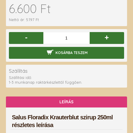
6.600 Ft
Nettó ár: 5.197 Ft
-
+
KOSÁRBA TESZEM
Szállítás
Szállítási idő:
1-3 munkanap raktárkészlettől függően.
LEÍRÁS
Salus Floradix Krauterblut szirup 250ml
részletes leírása