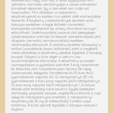
bevétele előtt vagy után tea, ill. kávé fogyasztása nem
ajánlatos, mert ezek cserzőanyagai a vassal oldhatatlan
komplexet képeznek. Így a szervezet nem tudja azt
hasznosítani. Mint általában a vastartalmú
készítményeknél ez esetben is a széklet sötét elszíneződése
léphet fel. A folyékony vaskészítmények bevétele során
bizonyos esetekben a fogak felületén kismértékű
elszíneződés következhet be, amely citromlével könnyen
eltávolítható. Vasfelhasználási zavarral járó betegségek
(szideroblasztos anémák) és fokozott vasraktározással járó
állapotok (hemolízis, hemokromatózis) esetében
alkalmazása ellenjavallt. A vashiány kezelése hónapokig is
tarthat (vasraktárak lassan telítődnek), ezért a megfelelő
hatás eléréséhez a készítmény szedése legalább 2 hónapig
javasolt. Célszerű a kúra végén a szérum-vas-
koncentrációjának ellenőrzése. A készítmény az eredeti
csomagolásban a gyártástól számított 3 évig használható
fel, felbontás után hűtőszekrényben tárolva 28 napig
alkalmazható. Adagolás: Felnőtteknek és 10 éven felüli
gyermekeknek naponta 2x1 /2 mérőpohárnyit (10 ml),
gyermekeknek 6 éves korig naponta 2x1/4 mérőpohárnyit,
10 éves korig naponta 3x1/4 mérőpohárnyit 1 /2 órával
étkezés előtt lehetőleg hűtve bevenni. Egyéb esetekben
(terhesség, szoptatási időszak, vegetáriánus étrend) a napi
adag 4x1 mérőpohárnyira emelhető. 3 mérőpohárnyi
készítmény kb. 45 mg jól értékesíthető 2 értékű vasat
tartalmaz. A kúrát ajánlott legalább 2 hónapon keresztül
folytatni.