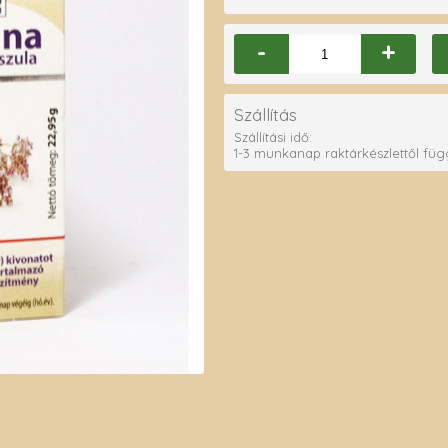
-
+
Szállítás
Szállítási idő:
1-3 munkanap raktárkészlettől fü