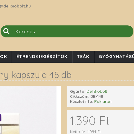
@delibiobolt.hu
JOK
ÉTRENDKIEGÉSZÍTŐK
TEÁK
GYÓGYHATÁSÚ
ny kapszula 45 db
Gyártó:
DeliBiobolt
Cikkszám:
DB-148
Készletinfó:
Raktáron
1.390 Ft
Nettó ár: 1.094 Ft