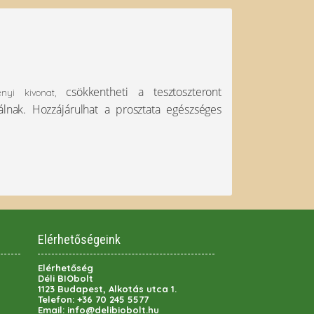
csökkentheti a tesztoszteront
yi kivonat,
válnak. Hozzájárulhat a prosztata egészséges
Elérhetőségeink
Elérhetőség
Déli BIObolt
1123 Budapest, Alkotás utca 1.
Telefon:
+36 70 245 5577
Email:
info@delibiobolt.hu