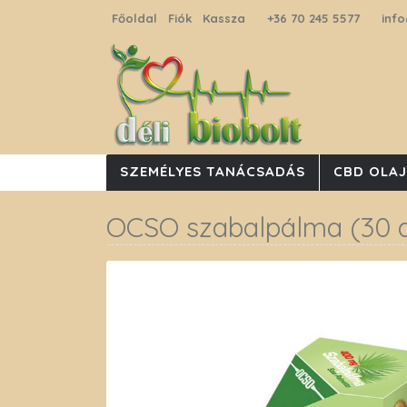
Főoldal
Fiók
Kassza
+36 70 245 5577
info
SZEMÉLYES TANÁCSADÁS
CBD OLA
OCSO szabalpálma (30 