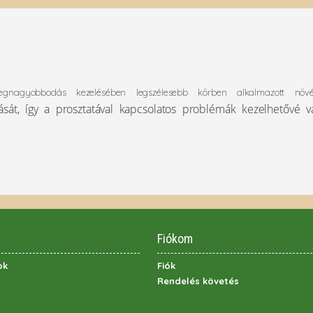
gnagyobbodás kezelésében legszélesebb körben alkalmazott növén
tását, így a prosztatával kapcsolatos problémák kezelhetővé 
Fiókom
ok
Fiók
Rendelés követés