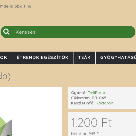
@delibiobolt.hu
JOK
ÉTRENDKIEGÉSZÍTŐK
TEÁK
GYÓGYHATÁSÚ
db)
Gyártó:
DeliBiobolt
Cikkszám:
DB-065
Készletinfó:
Raktáron
1.200 Ft
Nettó ár: 945 Ft