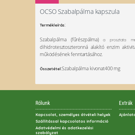
OCSO Szabalpálma kapszula
:
Termékleírás
Szabalpálma (fűrészpálma)
a prosztata me
dihidrotesztoszteronná alakító enzim aktivi
működésének fenntartásához.
:Szabalpálma kivonat400 mg
Összetétel
Rólunk
Extrák
Kapcsolat, személyes átvételi helyek
Ajánlat
Szállítással kapcsolatos információ
Adatvédelmi és adatkezelési
szabályzat