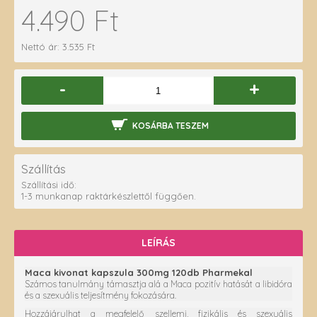
4.490 Ft
Nettó ár: 3.535 Ft
-
+
KOSÁRBA TESZEM
Szállítás
Szállítási idő:
1-3 munkanap raktárkészlettől függően.
LEÍRÁS
Maca kivonat kapszula 300mg 120db Pharmekal
Számos tanulmány támasztja alá a Maca pozitív hatását a libidóra
és a szexuális teljesítmény fokozására.
Hozzájárulhat a megfelelő szellemi, fizikális és szexuális