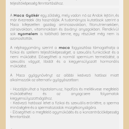
teljesítőképesség fenntartásához.
A
Maca Gyökér
egy zöldség, mely vadon nő az Andok lejtőin, és
már évezredek óta használják. A tudományos kutatások szerint a
Maca kifejezetten gazdag aminosavakban, fitonutriensekben,
zsírsavakban, vitaminokban és ásványi anyagokban. Rendkívül
sok
nyomelem
is található benne, egy részüket még nem is
azonosították.
A néphagyomány szerint a
maca
fogyasztása támogathatja a
fizikai és szellemi teljesítőképességet, a szexuális funkciókat és a
nemi működést. Elősegítheti a normál spermium termelődést, a
szexuális vágyat, libidót és a kiegyensúlyozott hormonális
működést.
A Maca gyógynövényt az alábbi kedvező hatásai miatt
alkalmazzák az alternatív gyógyászatban:
- Hozzájárulhat a hipotalamusz, hipofízis és mellékvese megfelelő
működéséhez és az anyagcsere folyamatok
kiegyensúlyozottságához.
- Kedvező hatással lehet a fizikai és szexuális erőnlétre, a sperma
minőségére és a spermatozoidok mozgékonyságára.
- Elősegítheti a megfelelő agyműködés és a koncentrációképesség
fenntartását.