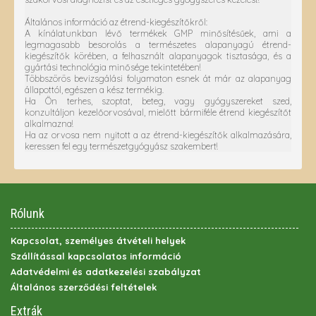
Általános információ az étrend-kiegészítőkről:
A kínálatunkban lévő termékek GMP minősítésűek, ami a
legmagasabb besorolás a természetes alapanyagú étrend-
kiegészítők körében, a felhasznált alapanyagok tisztasága, és a
gyártási technológia minősége tekintetében!
Többszörös bevizsgálási folyamaton esnek át már az alapanyag
állapottól, egészen a kész termékig.
Ha Ön terhes, szoptat, beteg, vagy gyógyszereket szed,
konzultáljon kezelőorvosával, mielőtt bármiféle étrend kiegészítőt
alkalmazna!
Ha az orvosa nem nyitott a az étrend-kiegészítők alkalmazására,
keressen fel egy természetgyógyász szakembert!
Rólunk
Kapcsolat, személyes átvételi helyek
Szállítással kapcsolatos információ
Adatvédelmi és adatkezelési szabályzat
Általános szerződési feltételek
Extrák