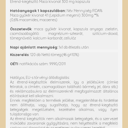
Étrend-kiegészítő Maca kivonat 300 mg kapszula
Hatóanyagok 1 kapszulában:
Név Mennyiség RDA%
Maca gyökér kivonat 4:1 (Lepidium meyenii) 300mg **%
(0,6% macamides, macaenes)
Összetevők
: maca gyökér kivonat, kapszula anyaga: zselatin,
csomósodásgátló: magnézium-sztearát, szilícium-dioxid,
tömegnövelő: kalcium-karbonát, cellulóz
Napi ajánlott mennyiség:
1x1 db étkezés után
Kiszerelés
: 120 db Nettó tömeg:(46 g±10%)
OÉTI
notifikációs szám: 9990/2011
Hatályos, EU-s törvényi állásfoglalás:
Az étrend-kiegészítők élelmiszerek, így a jelölésükre (címke
feliratok, a címkén, csomagoláson található bármely jel, ábra stb.)
és reklámozásukra az élelmiszereknél megfogalmazott általános
előírásokat kell alkalmazni.
Ennek megfelelően a termékek jelölése, megjelenítése és hirdetése
nem állíthatja, vagy sugallhatja, hogy az étrend-kiegészítő
betegségek megelőzésére, kezelésére alkalmas, vagy ilyen
tulajdonsága van.
Az étrend kiegészítők nem alkalmasak betegségek, és a szervezet
működési zavarainak gyógyítására, nem helyettesítik a megfelelő
szakorvosi diagnózist és az esetleges gyógyszeres kezelést!