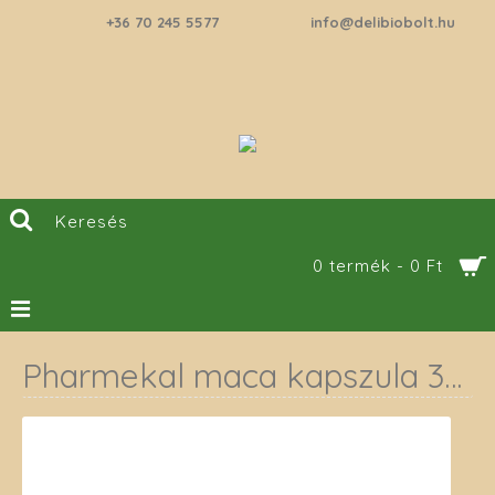
+36 70 245 5577
info@delibiobolt.hu
0 termék - 0 Ft
Pharmekal maca kapszula 300 mg 120 db