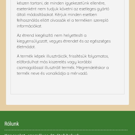
készen tartani, de minden igyekezetünk ellenére,
esetenként nem tudjuk követni az esetleges gyártó
általi módosításokat. Kérjuk minden esetben
felhasználás ellőtt olvassák el a terméken szereplő
információkat.
Az étrend kiegészítő nem helyettesíti a
kiegyensúlyozott, vegyes étrendet és az egészséges
életmódot.
A termék képek illusztráicók, frissítésük folyamatos,
előfordulhat más kiszerelés vagy korábbi
csomagolással illusztrált termék. Megrendeléskor a
termék neve és vonalkódja a mérvadó.
Rólunk