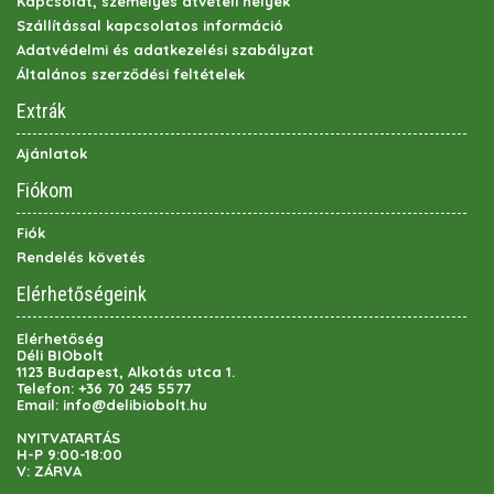
Kapcsolat, személyes átvételi helyek
Szállítással kapcsolatos információ
Adatvédelmi és adatkezelési szabályzat
Általános szerződési feltételek
Extrák
Ajánlatok
Fiókom
Fiók
Rendelés követés
Elérhetőségeink
Elérhetőség
Déli BIObolt
1123 Budapest, Alkotás utca 1.
Telefon:
+36 70 245 5577
Email:
info@delibiobolt.hu
NYITVATARTÁS
H-P 9:00-18:00
V: ZÁRVA