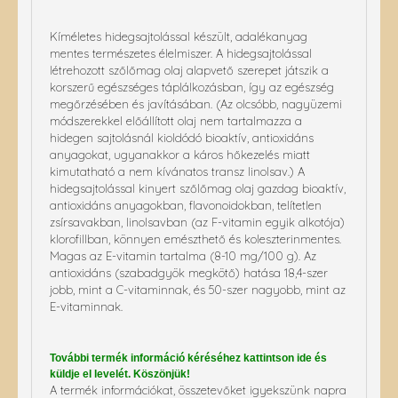
Kíméletes hidegsajtolással készült, adalékanyag
mentes természetes élelmiszer. A hidegsajtolással
létrehozott szőlőmag olaj alapvető szerepet játszik a
korszerű egészséges táplálkozásban, így az egészség
megőrzésében és javításában. (Az olcsóbb, nagyüzemi
módszerekkel előállított olaj nem tartalmazza a
hidegen sajtolásnál kioldódó bioaktív, antioxidáns
anyagokat, ugyanakkor a káros hőkezelés miatt
kimutatható a nem kívánatos transz linolsav.) A
hidegsajtolással kinyert szőlőmag olaj gazdag bioaktív,
antioxidáns anyagokban, flavonoidokban, telítetlen
zsírsavakban, linolsavban (az F-vitamin egyik alkotója)
klorofillban, könnyen emészthető és koleszterinmentes.
Magas az E-vitamin tartalma (8-10 mg/100 g). Az
antioxidáns (szabadgyök megkötő) hatása 18,4-szer
jobb, mint a C-vitaminnak, és 50-szer nagyobb, mint az
E-vitaminnak.
További termék információ kéréséhez kattintson ide és
küldje el levelét. Köszönjük!
A termék információkat, összetevőket igyekszünk napra