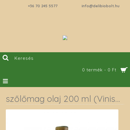
+36 70 245 5577
info@delibiobolt.hu
0 termék - 0 Ft
szőlőmag olaj 200 ml (Vinisera)