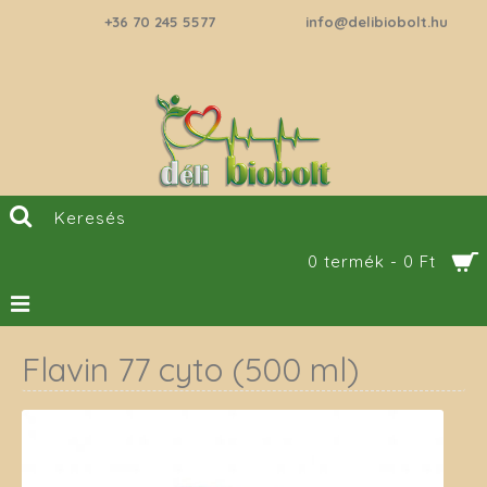
+36 70 245 5577
info@delibiobolt.hu
0 termék - 0 Ft
Flavin 77 cyto (500 ml)