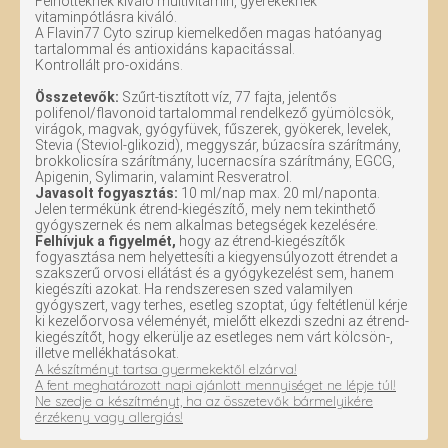
Felnőtteknek kiváló multivitamin, gyerekeknek
vitaminpótlásra kiváló.
A Flavin77 Cyto szirup kiemelkedően magas hatóanyag
tartalommal és antioxidáns kapacitással.
Kontrollált pro-oxidáns.
Összetevők:
Szűrt-tisztított víz, 77 fajta, jelentős
polifenol/flavonoid tartalommal rendelkező gyümölcsök,
virágok, magvak, gyógyfüvek, fűszerek, gyökerek, levelek,
Stevia (Steviol-glikozid), meggyszár, búzacsíra szárítmány,
brokkolicsíra szárítmány, lucernacsíra szárítmány, EGCG,
Apigenin, Sylimarin, valamint Resveratrol.
Javasolt fogyasztás:
10 ml/nap max. 20 ml/naponta.
Jelen termékünk étrend-kiegészítő, mely nem tekinthető
gyógyszernek és nem alkalmas betegségek kezelésére.
Felhívjuk a figyelmét,
hogy az étrend-kiegészítők
fogyasztása nem helyettesíti a kiegyensúlyozott étrendet a
szakszerű orvosi ellátást és a gyógykezelést sem, hanem
kiegészíti azokat. Ha rendszeresen szed valamilyen
gyógyszert, vagy terhes, esetleg szoptat, úgy feltétlenül kérje
ki kezelőorvosa véleményét, mielőtt elkezdi szedni az étrend-
kiegészítőt, hogy elkerülje az esetleges nem várt kölcsön-,
illetve mellékhatásokat.
A készítményt tartsa gyermekektől elzárva!
A fent meghatározott napi ajánlott mennyiséget ne lépje túl!
Ne szedje a készítményt, ha az összetevők bármelyikére
érzékeny vagy allergiás!