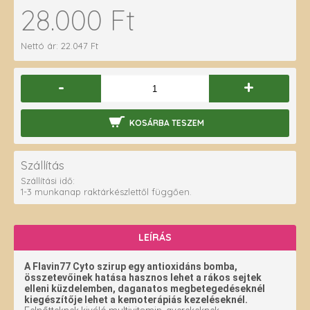
28.000 Ft
Nettó ár: 22.047 Ft
-
+
KOSÁRBA TESZEM
Szállítás
Szállítási idő:
1-3 munkanap raktárkészlettől függően.
LEÍRÁS
A Flavin77 Cyto szirup egy antioxidáns bomba,
összetevőinek hatása hasznos lehet a rákos sejtek
elleni küzdelemben, daganatos megbetegedéseknél
kiegészítője lehet a kemoterápiás kezeléseknél.