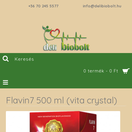
+36 70 245 5577
info@delibiobolt.hu
0 termék - 0 Ft
Flavin7 500 ml (vita crystal)