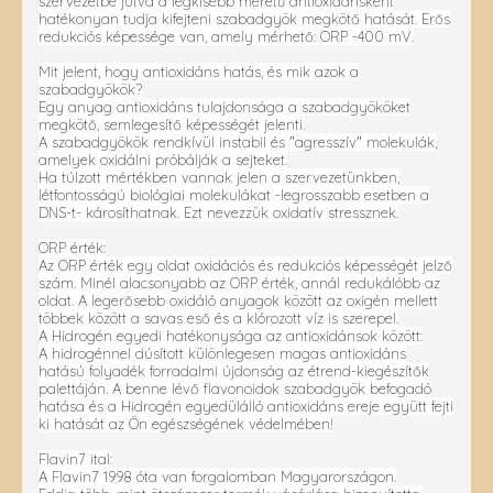
szervezetbe jutva a legkisebb méretű antioxidánsként
hatékonyan tudja kifejteni szabadgyök megkötő hatását. Erős
redukciós képessége van, amely mérhető: ORP -400 mV.
Mit jelent, hogy antioxidáns hatás, és mik azok a
szabadgyökök?
Egy anyag antioxidáns tulajdonsága a szabadgyököket
megkötő, semlegesítő képességét jelenti.
A szabadgyökök rendkívül instabil és "agresszív" molekulák,
amelyek oxidálni próbálják a sejteket.
Ha túlzott mértékben vannak jelen a szervezetünkben,
létfontosságú biológiai molekulákat -legrosszabb esetben a
DNS-t- károsíthatnak. Ezt nevezzük oxidatív stressznek.
ORP érték:
Az ORP érték egy oldat oxidációs és redukciós képességét jelző
szám. Minél alacsonyabb az ORP érték, annál redukálóbb az
oldat. A legerősebb oxidáló anyagok között az oxigén mellett
többek között a savas eső és a klórozott víz is szerepel.
A Hidrogén egyedi hatékonysága az antioxidánsok között:
A hidrogénnel dúsított különlegesen magas antioxidáns
hatású folyadék forradalmi újdonság az étrend-kiegészítők
palettáján. A benne lévő flavonoidok szabadgyök befogadó
hatása és a Hidrogén egyedülálló antioxidáns ereje együtt fejti
ki hatását az Ön egészségének védelmében!
Flavin7 ital:
A Flavin7 1998 óta van forgalomban Magyarországon.