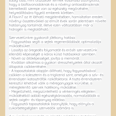
Eddig több, mint ötszázezer termék vásárlása bizonyította,
hogy a bioflavonoidoknak és a növényi antioxidánsoknak
kiemelkedő szerepe van az egészség megőrzésére,
helyreállítására figyelő emberek körében.
A Flavin7 az itt látható megjelenésében, hamisítatlan eredeti
növényi összetevőkkel az elmúlt évek során jelentősen növelte
hatóanyag tartalmát, illetve ezen változatában már a
hidrogén is megtalálható.
Szervezetünkre gyakorolt jótékony hatása:
- Fogyasztása segíti a sejtek regenerálódását, optimalizálja
működésüket.
- Lassítja az öregedés folyamatát és erősíti szervezetünk
ellenálló képességét a káros külső hatásokkal szemben.
- Növeli az állóképességet, javítja a memóriát.
- Kiválóan alkalmas a gyakori stresszhelyzetek által okozott
állapotok csökkentésére.
- A tapasztalatok alapján állítható, hogy fogyasztásával
csökken a koleszterin és a triglicerid szint, amelyek a szív- és
érrendszeri katasztrófák rizikófaktorai. A tiszta érrendszeren
keresztül lehetővé válik a méreganyagok kiürülése, a
méregtelenítő szervek hatékony működése.
- Megelőzhető, megszüntethető a vérkeringés elégtelen
működéséből adódó egészségkárosodás, normalizálódik a
sejtek oxigén- és tápanyag ellátása.
- Fogyasztói tapasztalatok bizonyítják, hogy előnyös a
cukorbetegségben szenvedők számára is.