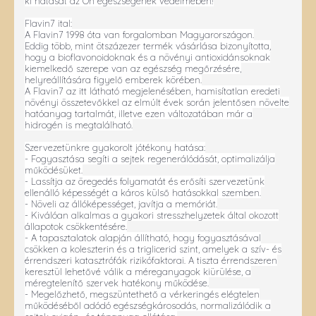
ki hatását az Ön egészségének védelmében!
Flavin7 ital:
A Flavin7 1998 óta van forgalomban Magyarországon.
Eddig több, mint ötszázezer termék vásárlása bizonyította,
hogy a bioflavonoidoknak és a növényi antioxidánsoknak
kiemelkedő szerepe van az egészség megőrzésére,
helyreállítására figyelő emberek körében.
A Flavin7 az itt látható megjelenésében, hamisítatlan eredeti
növényi összetevőkkel az elmúlt évek során jelentősen növelte
hatóanyag tartalmát, illetve ezen változatában már a
hidrogén is megtalálható.
Szervezetünkre gyakorolt jótékony hatása:
- Fogyasztása segíti a sejtek regenerálódását, optimalizálja
működésüket.
- Lassítja az öregedés folyamatát és erősíti szervezetünk
ellenálló képességét a káros külső hatásokkal szemben.
- Növeli az állóképességet, javítja a memóriát.
- Kiválóan alkalmas a gyakori stresszhelyzetek által okozott
állapotok csökkentésére.
- A tapasztalatok alapján állítható, hogy fogyasztásával
csökken a koleszterin és a triglicerid szint, amelyek a szív- és
érrendszeri katasztrófák rizikófaktorai. A tiszta érrendszeren
keresztül lehetővé válik a méreganyagok kiürülése, a
méregtelenítő szervek hatékony működése.
- Megelőzhető, megszüntethető a vérkeringés elégtelen
működéséből adódó egészségkárosodás, normalizálódik a