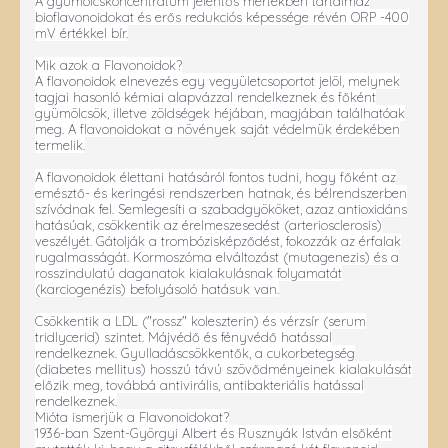
A gyümölcskoncentrátum jelentős mértékben tartalmaz
bioflavonoidokat és erős redukciós képessége révén ORP -400
mV értékkel bír.
Mik azok a Flavonoidok?
A flavonoidok elnevezés egy vegyületcsoportot jelöl, melynek
tagjai hasonló kémiai alapvázzal rendelkeznek és főként
gyümölcsök, illetve zöldségek héjában, magjában találhatóak
meg. A flavonoidokat a növények saját védelmük érdekében
termelik.
A flavonoidok élettani hatásáról fontos tudni, hogy főként az
emésztő- és keringési rendszerben hatnak, és bélrendszerben
szívódnak fel. Semlegesíti a szabadgyököket, azaz antioxidáns
hatásúak, csökkentik az érelmeszesedést (arteriosclerosis)
veszélyét. Gátolják a trombózisképződést, fokozzák az érfalak
rugalmasságát. Kormoszóma elváltozást (mutagenezis) és a
rosszindulatú daganatok kialakulásnak folyamatát
(karciogenézis) befolyásoló hatásuk van.
Csökkentik a LDL ("rossz" koleszterin) és vérzsír (serum
tridlycerid) szintet. Májvédő és fényvédő hatással
rendelkeznek. Gyulladáscsökkentők, a cukorbetegség
(diabetes mellitus) hosszú távú szövődményeinek kialakulását
előzik meg, továbbá antivirális, antibakteriális hatással
rendelkeznek.
Mióta ismerjük a Flavonoidokat?
1936-ban Szent-Györgyi Albert és Rusznyák István elsőként