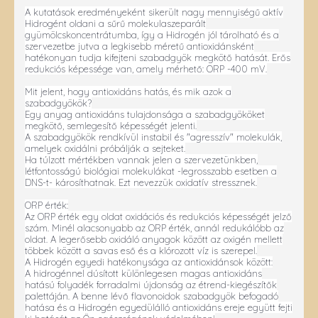
A kutatások eredményeként sikerült nagy mennyiségű aktív
Hidrogént oldani a sűrű molekulaszeparált
gyümölcskoncentrátumba, így a Hidrogén jól tárolható és a
szervezetbe jutva a legkisebb méretű antioxidánsként
hatékonyan tudja kifejteni szabadgyök megkötő hatását. Erős
redukciós képessége van, amely mérhető: ORP -400 mV.
Mit jelent, hogy antioxidáns hatás, és mik azok a
szabadgyökök?
Egy anyag antioxidáns tulajdonsága a szabadgyököket
megkötő, semlegesítő képességét jelenti.
A szabadgyökök rendkívül instabil és "agresszív" molekulák,
amelyek oxidálni próbálják a sejteket.
Ha túlzott mértékben vannak jelen a szervezetünkben,
létfontosságú biológiai molekulákat -legrosszabb esetben a
DNS-t- károsíthatnak. Ezt nevezzük oxidatív stressznek.
ORP érték:
Az ORP érték egy oldat oxidációs és redukciós képességét jelző
szám. Minél alacsonyabb az ORP érték, annál redukálóbb az
oldat. A legerősebb oxidáló anyagok között az oxigén mellett
többek között a savas eső és a klórozott víz is szerepel.
A Hidrogén egyedi hatékonysága az antioxidánsok között:
A hidrogénnel dúsított különlegesen magas antioxidáns
hatású folyadék forradalmi újdonság az étrend-kiegészítők
palettáján. A benne lévő flavonoidok szabadgyök befogadó
hatása és a Hidrogén egyedülálló antioxidáns ereje együtt fejti