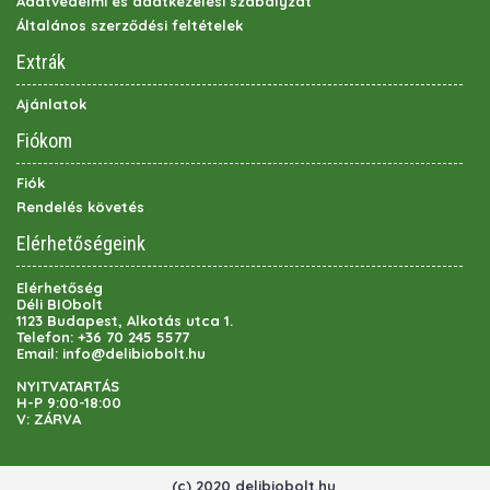
Adatvédelmi és adatkezelési szabályzat
Általános szerződési feltételek
Extrák
Ajánlatok
Fiókom
Fiók
Rendelés követés
Elérhetőségeink
Elérhetőség
Déli BIObolt
1123 Budapest, Alkotás utca 1.
Telefon:
+36 70 245 5577
Email:
info@delibiobolt.hu
NYITVATARTÁS
H-P 9:00-18:00
V: ZÁRVA
(c) 2020 delibiobolt.hu