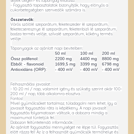
sejtek oxigén- és tápanyag ellátása.
- Fogyasztói tapasztalatok bizonyítják, hogy előnyös a
cukorbetegségben szenvedők számára is.
Összetevők:
Vörös szőlőlé szeparátum, feketeszeder lé szeparátum,
feketecseresznye lé szeparátum, feketeribizli lé szeparátum,
bodza termés velője, szilvalé szeparátum, kökény termés
velője.
Tápanyagok az ajánlott napi bevitelben:
50 ml
100 ml
200 ml
Össz polifenol:
2200 mg
4400 mg
8800 mg
Ebből: - flavonoid
1699,5 mg
3399 mg
6798 mg
Antioxidáns (ORP):
- 400 mV
- 400 mV
- 400 mV
Felhasználási javaslat:
- 10-20 ml / nap, valamint igény és szükség szerint akár 100-
200 ml / nap, több alkalomra elosztva.
Fontos!
Mivel gyümölcsöket tartalmaz, túladagolni nem lehet, így a
javasolt fogyasztási ráta is képlékeny. A napi javasolt
fogyasztás folyamatosan változik, a dobozra mindig a
maximumot tüntetjük fel.
Dobozon feltüntetendő információk:
Az ajánlott fogyasztási mennyiséget ne lépje túl. Fogyasztás
előtt rázza fel! Az íz a felhasznált gyümölcsök termőhelye és