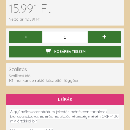
15.991 Ft
Nettó ár: 12.591 Ft
-
+
KOSÁRBA TESZEM
Szállítás
Szállítási idő:
1-3 munkanap raktárkészlettől függően.
LEÍRÁS
A gyümölcskoncentrátum jelentős mértékben tartalmaz
bioflavonoidokat és erős redukciós képessége révén ORP -400
mV értékkel bír.