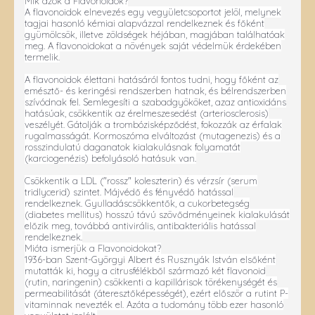
Mik azok a Flavonoidok?
A flavonoidok elnevezés egy vegyületcsoportot jelöl, melynek
tagjai hasonló kémiai alapvázzal rendelkeznek és főként
gyümölcsök, illetve zöldségek héjában, magjában találhatóak
meg. A flavonoidokat a növények saját védelmük érdekében
termelik.
A flavonoidok élettani hatásáról fontos tudni, hogy főként az
emésztő- és keringési rendszerben hatnak, és bélrendszerben
szívódnak fel. Semlegesíti a szabadgyököket, azaz antioxidáns
hatásúak, csökkentik az érelmeszesedést (arteriosclerosis)
veszélyét. Gátolják a trombózisképződést, fokozzák az érfalak
rugalmasságát. Kormoszóma elváltozást (mutagenezis) és a
rosszindulatú daganatok kialakulásnak folyamatát
(karciogenézis) befolyásoló hatásuk van.
Csökkentik a LDL ("rossz" koleszterin) és vérzsír (serum
tridlycerid) szintet. Májvédő és fényvédő hatással
rendelkeznek. Gyulladáscsökkentők, a cukorbetegség
(diabetes mellitus) hosszú távú szövődményeinek kialakulását
előzik meg, továbbá antivirális, antibakteriális hatással
rendelkeznek.
Mióta ismerjük a Flavonoidokat?
1936-ban Szent-Györgyi Albert és Rusznyák István elsőként
mutatták ki, hogy a citrusfélékből származó két flavonoid
(rutin, naringenin) csökkenti a kapillárisok törékenységét és
permeabilitását (áteresztőképességét), ezért először a rutint P-
vitaminnak nevezték el. Azóta a tudomány több ezer hasonló