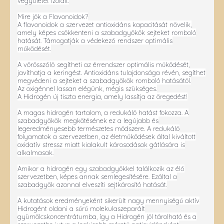
vegyületet izolált.
Mire jók a Flavonoidok?
A flavonoidok a szervezet antioxidáns kapacitását növelik,
amely képes csökkenteni a szabadgyökök sejteket romboló
hatását. Támogatják a védekező rendszer optimális
működését.
A vörösszőlő segítheti az érrendszer optimális működését,
javíthatja a keringést. Antioxidáns tulajdonsága révén, segíthet
megvédeni a sejteket a szabadgyökök romboló hatásától.
Az oxigénnel lassan elégünk, mégis szükséges.
A Hidrogén új tiszta energia, amely lassítja az öregedést!
A magas hidrogén tartalom, a redukáló hatást fokozza. A
szabadgyökök megkötésének ez a legújabb és
legeredményesebb természetes módszere. A redukáló
folyamatok a szervezetben, az életműködések által kiváltott
oxidatív stressz miatt kialakult károsodások gátlására is
alkalmasak.
Amikor a hidrogén egy szabadgyökkel találkozik az élő
szervezetben, képes annak semlegesítésére. Ezáltal a
szabadgyök azonnal elveszíti sejtkárosító hatását.
A kutatások eredményeként sikerült nagy mennyiségű aktív
Hidrogént oldani a sűrű molekulaszeparált
gyümölcskoncentrátumba, így a Hidrogén jól tárolható és a