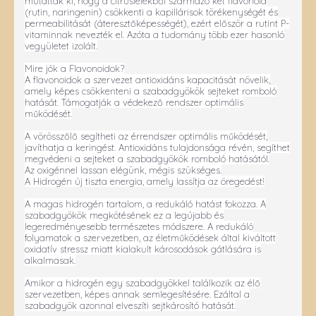
mutatták ki, hogy a citrusfélékből származó két flavonoid
(rutin, naringenin) csökkenti a kapillárisok törékenységét és
permeabilitását (áteresztőképességét), ezért először a rutint P-
vitaminnak nevezték el. Azóta a tudomány több ezer hasonló
vegyületet izolált.
Mire jók a Flavonoidok?
A flavonoidok a szervezet antioxidáns kapacitását növelik,
amely képes csökkenteni a szabadgyökök sejteket romboló
hatását. Támogatják a védekező rendszer optimális
működését.
A vörösszőlő segítheti az érrendszer optimális működését,
javíthatja a keringést. Antioxidáns tulajdonsága révén, segíthet
megvédeni a sejteket a szabadgyökök romboló hatásától.
Az oxigénnel lassan elégünk, mégis szükséges.
A Hidrogén új tiszta energia, amely lassítja az öregedést!
A magas hidrogén tartalom, a redukáló hatást fokozza. A
szabadgyökök megkötésének ez a legújabb és
legeredményesebb természetes módszere. A redukáló
folyamatok a szervezetben, az életműködések által kiváltott
oxidatív stressz miatt kialakult károsodások gátlására is
alkalmasak.
Amikor a hidrogén egy szabadgyökkel találkozik az élő
szervezetben, képes annak semlegesítésére. Ezáltal a
szabadgyök azonnal elveszíti sejtkárosító hatását.