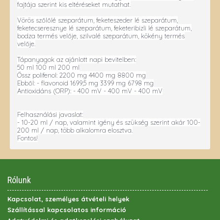
fajtája szerint kis eltéréseket mutathat.
Vörös szőlőlé szeparátum, feketeszeder lé szeparátum,
feketecseresznye lé szeparátum, feketeribizli lé szeparátum,
bodza termés velője, szilvalé szeparátum, kökény termés
velője.
Tápanyagok az ajánlott napi bevitelben:
50 ml 100 ml 200 ml
Össz polifenol: 2200 mg 4400 mg 8800 mg
Ebből: - flavonoid 1699,5 mg 3399 mg 6798 mg
Antioxidáns (ORP): - 400 mV - 400 mV - 400 mV
Felhasználási javaslat:
- 10-20 ml / nap, valamint igény és szükség szerint akár 100-
200 ml / nap, több alkalomra elosztva.
Fontos!
Rólunk
Kapcsolat, személyes átvételi helyek
Szállítással kapcsolatos információ