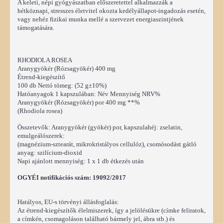
A keleti, népi gyógyászatban előszeretettel alkalmazzák a
hétköznapi, stresszes életvitel okozta kedélyállapot-ingadozás esetén,
vagy nehéz fizikai munka mellé a szervezet energiaszintjének
támogatására.
RHODIOLA ROSEA
Aranygyökér (Rózsagyökér) 400 mg
Étrend-kiegészítő
100 db Nettó tömeg: (52 g±10%)
Hatóanyagok 1 kapszulában: Név Mennyiség NRV%
Aranygyökér (Rózsagyökér) por 400 mg **%
(Rhodiola rosea)
Összetevők: Aranygyökér (gyökér) por, kapszulahéj: zselatin,
emulgeálószerek:
(magnézium-sztearát, mikrokristályos cellulóz), csomósodást gátló
anyag: szilícium-dioxid
Napi ajánlott mennyiség: 1 x 1 db étkezés után
OGYÉI notifikációs szám: 19092/2017
Hatályos, EU-s törvényi állásfoglalás:
Az étrend-kiegészítők élelmiszerek, így a jelölésükre (címke feliratok,
a címkén, csomagoláson található bármely jel, ábra stb.) és