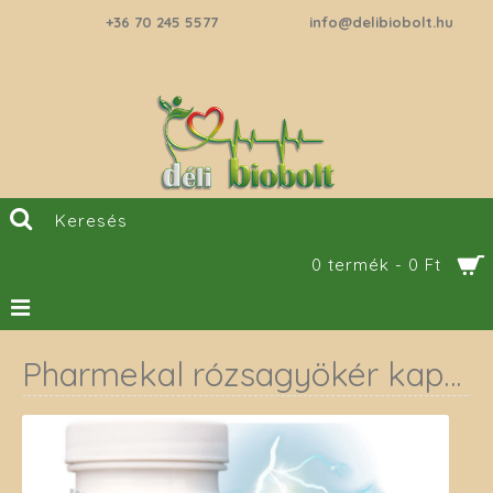
+36 70 245 5577
info@delibiobolt.hu
0 termék - 0 Ft
Pharmekal rózsagyökér kapszula