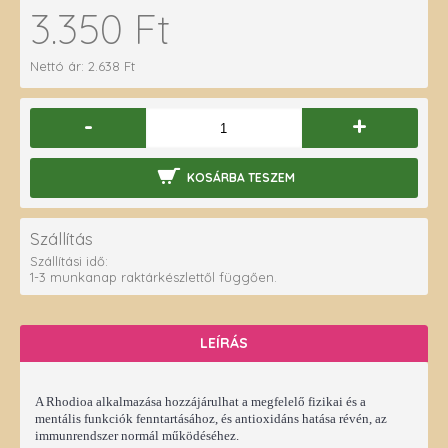
3.350 Ft
Nettó ár: 2.638 Ft
-
+
KOSÁRBA TESZEM
Szállítás
Szállítási idő:
1-3 munkanap raktárkészlettől függően.
LEÍRÁS
A Rhodioa alkalmazása hozzájárulhat a megfelelő fizikai és a
mentális funkciók fenntartásához, és antioxidáns hatása révén, az
immunrendszer normál működéséhez.