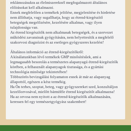
reklámozásukra az élelmiszereknél megfogalmazott általános
előírásokat kell alkalmazni.
Ennek megfelelően a termékek jelölése, megjelenítése és hirdetése
nem állíthatja, vagy sugallhatja, hogy az étrend-kiegészítő
betegségek megelőzésére, kezelésére alkalmas, vagy ilyen
tulajdonsága van.
Az étrend kiegészítők nem alkalmasak betegségek, és a szervezet
működési zavarainak gyógyítására, nem helyettesítik a megfelelő
szakorvosi diagnózist és az esetleges gyógyszeres kezelést!
Általános információ az étrend-kiegészítőkről:
A kínálatunkban lévő termékek GMP minősítésűek, ami a
legmagasabb besorolás a természetes alapanyagú étrend-kiegészítők
körében, a felhasznált alapanyagok tisztasága, és a gyártási
technológia minősége tekintetében!
Többszörös bevizsgálási folyamaton esnek át már az alapanyag
állapottól, egészen a kész termékig.
Ha Ön terhes, szoptat, beteg, vagy gyógyszereket szed, konzultáljon
kezelőorvosával, mielőtt bármiféle étrend kiegészítőt alkalmazna!
Ha az orvosa nem nyitott a az étrend-kiegészítők alkalmazására,
keressen fel egy természetgyógyász szakembert!