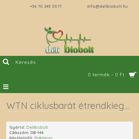
+36 70 245 5577
info@delibiobolt.hu
0 termék - 0 Ft
WTN ciklusbarát étrendkiegészítő nőknek60 db
Gyártó:
DeliBiobolt
Cikkszám:
DB-144
Készletinfó:
Raktáron